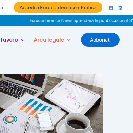
ta
Accedi a EuroconferenceinPratica
Euroconference News riprenderà le pubblicazioni il 31 a
 lavoro
Area legale
Abbonati