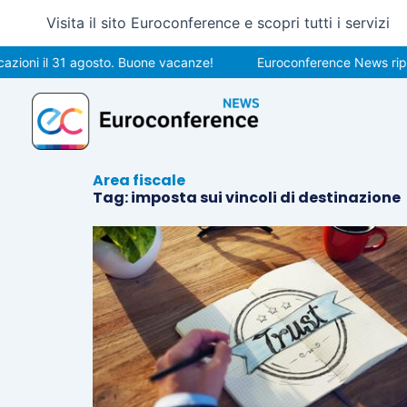
Vai
Visita il sito Euroconference e scopri tutti i servizi
al
contenuto
ioni il 31 agosto. Buone vacanze!
Euroconference News ripren
Area fiscale
Tag: imposta sui vincoli di destinazione