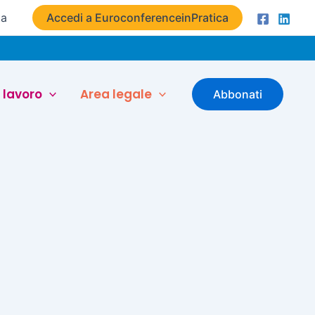
ta
Accedi a EuroconferenceinPratica
 lavoro
Area legale
Abbonati