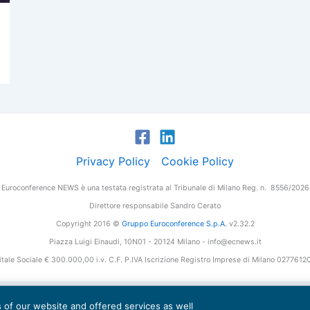
Privacy Policy
Cookie Policy
Euroconference NEWS è una testata registrata al Tribunale di Milano Reg. n. 8556/2026
Direttore responsabile Sandro Cerato
Copyright 2016 ©
Gruppo Euroconference S.p.A.
v2.32.2
Piazza Luigi Einaudi, 10N01 - 20124 Milano - info@ecnews.it
tale Sociale € 300.000,00 i.v. C.F. P.IVA Iscrizione Registro Imprese di Milano 027761
es of our website and offered services as well