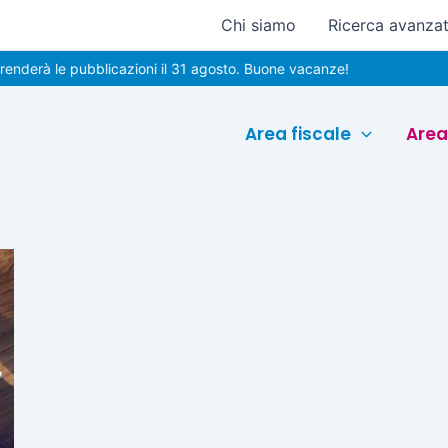
Chi siamo
Ricerca avanza
derà le pubblicazioni il 31 agosto. Buone vacanze!
Area fiscale
Area