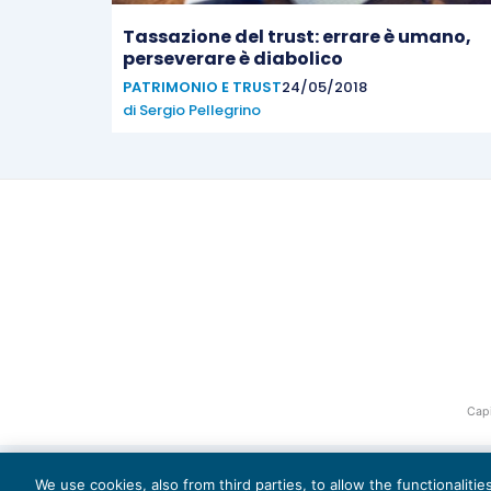
Tassazione del trust: errare è umano,
perseverare è diabolico
PATRIMONIO E TRUST
24/05/2018
di
Sergio Pellegrino
Capi
We use cookies, also from third parties, to allow the functionaliti