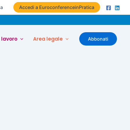
ta
Accedi a EuroconferenceinPratica
 lavoro
Area legale
Abbonati