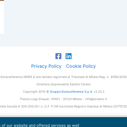
Privacy Policy
Cookie Policy
Euroconference NEWS è una testata registrata al Tribunale di Milano Reg. n. 8556/2026
Direttore responsabile Sandro Cerato
Copyright 2016 ©
Gruppo Euroconference S.p.A.
v2.32.2
Piazza Luigi Einaudi, 10N01 - 20124 Milano - info@ecnews.it
tale Sociale € 300.000,00 i.v. C.F. P.IVA Iscrizione Registro Imprese di Milano 027761
es of our website and offered services as well