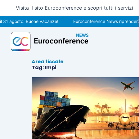
Vai
Visita il sito Euroconference e scopri tutti i servizi
al
contenuto
l 31 agosto. Buone vacanze!
Euroconference News riprenderà le
Area fiscale
Tag: Impi