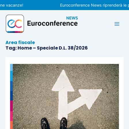
Vai
nze!
Euroconference News riprenderà le pubblicaz
al
contenuto
Area fiscale
Tag: Home – Speciale D.L. 38/2026