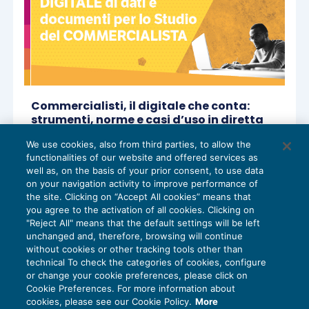
Commercialisti, il digitale che conta:
strumenti, norme e casi d’uso in diretta
web
We use cookies, also from third parties, to allow the
OPINIONI E ISTITUZIONI
14/11/2025
functionalities of our website and offered services as
di
Milena Montanari
well as, on the basis of your prior consent, to use data
on your navigation activity to improve performance of
the site. Clicking on “Accept All cookies” means that
you agree to the activation of all cookies. Clicking on
"Reject All" means that the default settings will be left
1
2
3
unchanged and, therefore, browsing will continue
without cookies or other tracking tools other than
technical To check the categories of cookies, configure
or change your cookie preferences, please click on
Cookie Preferences. For more information about
Privacy Policy
cookies, please see our Cookie Policy.
More