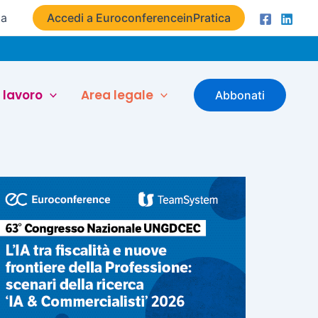
ta
Accedi a EuroconferenceinPratica
 lavoro
Area legale
Abbonati