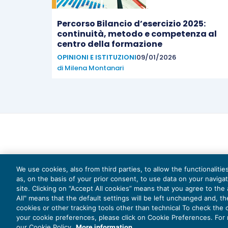
Percorso Bilancio d’esercizio 2025:
continuità, metodo e competenza al
centro della formazione
OPINIONI E ISTITUZIONI
09/01/2026
di
Milena Montanari
We use cookies, also from third parties, to allow the functionaliti
as, on the basis of your prior consent, to use data on your naviga
site. Clicking on “Accept All cookies” means that you agree to the a
All" means that the default settings will be left unchanged and, t
cookies or other tracking tools other than technical To check the
your cookie preferences, please click on Cookie Preferences. For
Capi
our Cookie Policy.
More information