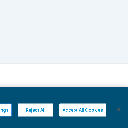
ings
Reject All
Accept All Cookies
20236