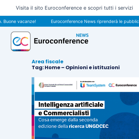
Vai
Visita il sito Euroconference e scopri tutti i servizi
al
contenuto
one vacanze!
Euroconference News riprenderà le pubblicazioni 
Area fiscale
Tag: Home – Opinioni e istituzioni