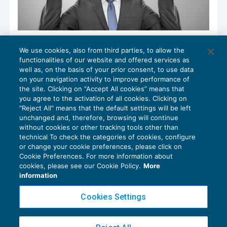
Gli obblighi dichiarativi nel consolidato
We use cookies, also from third parties, to allow the
fiscale
functionalities of our website and offered services as
DICHIARAZIONI
04/05/2018
well as, on the basis of your prior consent, to use data
di
Federica Furlani
on your navigation activity to improve performance of
the site. Clicking on “Accept All cookies” means that
you agree to the activation of all cookies. Clicking on
"Reject All" means that the default settings will be left
unchanged and, therefore, browsing will continue
without cookies or other tracking tools other than
technical To check the categories of cookies, configure
or change your cookie preferences, please click on
Cookie Preferences. For more information about
Privacy Policy
cookies, please see our Cookie Policy.
More
Cookie Policy
information
Euroconference NEWS è una testata registrata al Tribunale di Milano Reg. n. 8556/2026
Cookies Settings
Direttore responsabile Sandro Cerato
Copyright 2016 ©
Gruppo Euroconference S.p.A.
v2.32.2