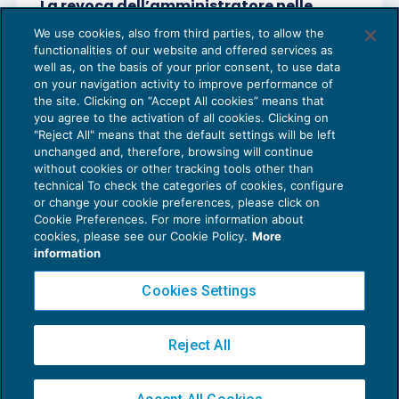
La revoca dell’amministratore nelle
società di persone
We use cookies, also from third parties, to allow the
DIRITTO SOCIETARIO
07/12/2017
functionalities of our website and offered services as
di
Lucia Recchioni – Comitato Scientifico Master Breve
well as, on the basis of your prior consent, to use data
365
on your navigation activity to improve performance of
the site. Clicking on “Accept All cookies” means that
you agree to the activation of all cookies. Clicking on
"Reject All" means that the default settings will be left
unchanged and, therefore, browsing will continue
without cookies or other tracking tools other than
technical To check the categories of cookies, configure
or change your cookie preferences, please click on
Cookie Preferences. For more information about
Privacy Policy
cookies, please see our Cookie Policy.
More
Cookie Policy
information
Euroconference NEWS è una testata registrata al Tribunale di Milano Reg. n. 8556/2026
Cookies Settings
Direttore responsabile Sandro Cerato
Copyright 2016 ©
Gruppo Euroconference S.p.A.
v2.32.4
Reject All
Piazza Luigi Einaudi, 10N01 - 20124 Milano - info@ecnews.it
Capitale Sociale € 300.000,00 i.v. C.F. P.IVA Iscrizione Registro Imprese di Milano
02776120236