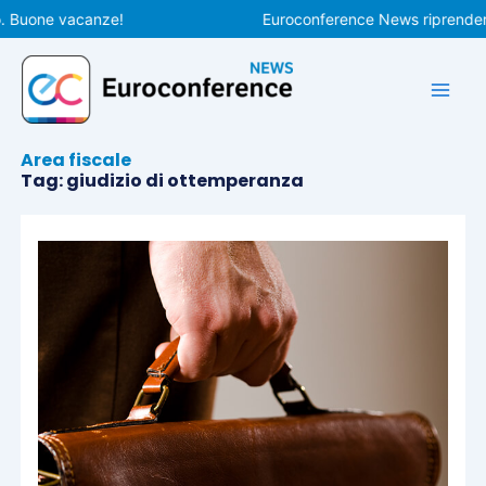
Vai
Buone vacanze!
Euroconference News riprenderà le
al
contenuto
Area fiscale
Tag: giudizio di ottemperanza