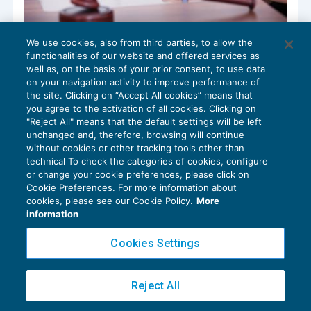
We use cookies, also from third parties, to allow the
Il giudizio di ottemperanza
functionalities of our website and offered services as
CONTENZIOSO
02/11/2017
well as, on the basis of your prior consent, to use data
di
EVOLUTION
on your navigation activity to improve performance of
the site. Clicking on “Accept All cookies” means that
you agree to the activation of all cookies. Clicking on
"Reject All" means that the default settings will be left
unchanged and, therefore, browsing will continue
without cookies or other tracking tools other than
technical To check the categories of cookies, configure
or change your cookie preferences, please click on
Cookie Preferences. For more information about
Privacy Policy
cookies, please see our Cookie Policy.
More
Cookie Policy
information
Euroconference NEWS è una testata registrata al Tribunale di Milano Reg. n. 8556/2026
Cookies Settings
Direttore responsabile Sandro Cerato
Copyright 2016 ©
Gruppo Euroconference S.p.A.
v2.32.3
Reject All
Piazza Luigi Einaudi, 10N01 - 20124 Milano - info@ecnews.it
Capitale Sociale € 300.000,00 i.v. C.F. P.IVA Iscrizione Registro Imprese di Milano