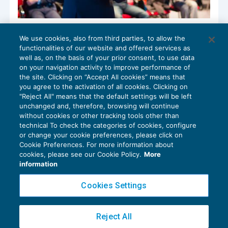
Master Tributario Euroconference – Tax
We use cookies, also from third parties, to allow the
Consulting Firm
functionalities of our website and offered services as
VETRINA
27/07/2016
well as, on the basis of your prior consent, to use data
di
Euroconference Centro Studi Tributari
on your navigation activity to improve performance of
the site. Clicking on “Accept All cookies” means that
you agree to the activation of all cookies. Clicking on
"Reject All" means that the default settings will be left
unchanged and, therefore, browsing will continue
without cookies or other tracking tools other than
technical To check the categories of cookies, configure
or change your cookie preferences, please click on
Cookie Preferences. For more information about
Privacy Policy
cookies, please see our Cookie Policy.
More
Cookie Policy
information
Euroconference NEWS è una testata registrata al Tribunale di Milano Reg. n. 8556/2026
Cookies Settings
Direttore responsabile Sandro Cerato
Copyright 2016 ©
Gruppo Euroconference S.p.A.
v2.32.4
Reject All
Piazza Luigi Einaudi, 10N01 - 20124 Milano - info@ecnews.it