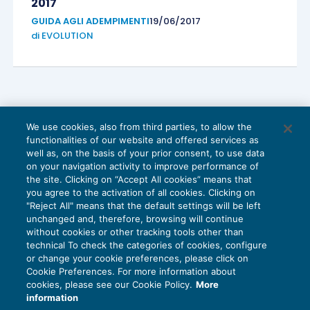
2017
GUIDA AGLI ADEMPIMENTI
19/06/2017
di
EVOLUTION
We use cookies, also from third parties, to allow the
functionalities of our website and offered services as
well as, on the basis of your prior consent, to use data
on your navigation activity to improve performance of
the site. Clicking on “Accept All cookies” means that
you agree to the activation of all cookies. Clicking on
"Reject All" means that the default settings will be left
unchanged and, therefore, browsing will continue
without cookies or other tracking tools other than
technical To check the categories of cookies, configure
or change your cookie preferences, please click on
Cookie Preferences. For more information about
cookies, please see our Cookie Policy.
More
Il secondo acconto per l’anno 2016 dei
information
contributi alla gestione IVS