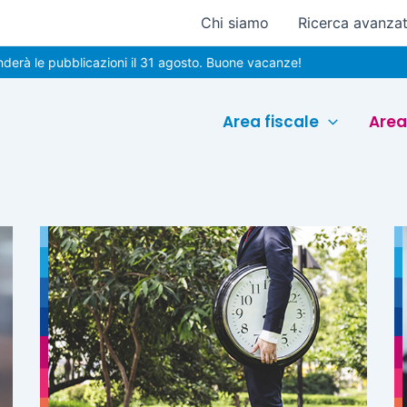
Chi siamo
Ricerca avanza
à le pubblicazioni il 31 agosto. Buone vacanze!
Area fiscale
Area