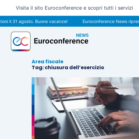
Vai
Visita il sito Euroconference e scopri tutti i servizi
al
contenuto
i il 31 agosto. Buone vacanze!
Euroconference News riprender
Area fiscale
Tag: chiusura dell’esercizio