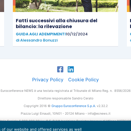
Fatti successivi alla chiusura del
bilancio: la rilevazione
GUIDA AGLI ADEMPIMENTI
10/12/2024
di
Alessandro Bonuzzi
Privacy Policy
Cookie Policy
Euroconference NEWS è una testata registrata al Tribunale di Milano Reg. n. 8556/2026
Direttore responsabile Sandro Cerato
Copyright 2016 ©
Gruppo Euroconference S.p.A.
v2.32.2
Piazza Luigi Einaudi, 10N01 - 20124 Milano - info@ecnews.it
tale Sociale € 300.000,00 i.v. C.F. P.IVA Iscrizione Registro Imprese di Milano 027761
es of our website and offered services as well