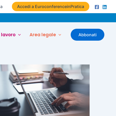
ta
Accedi a EuroconferenceinPratica
 lavoro
Area legale
Abbonati