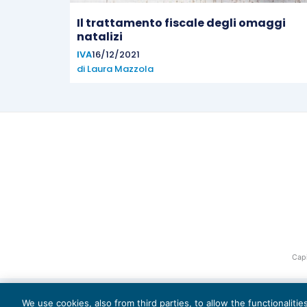
Il trattamento fiscale degli omaggi
natalizi
IVA
16/12/2021
di
Laura Mazzola
Capi
We use cookies, also from third parties, to allow the functionaliti