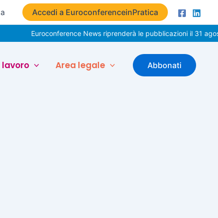
ta
Accedi a EuroconferenceinPratica
Euroconference News riprenderà le pubblicazioni il 31 agost
 lavoro
Area legale
Abbonati