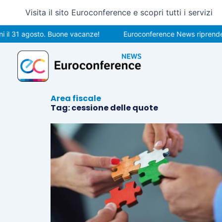
Vai
Visita il sito Euroconference e scopri tutti i servizi
al
contenuto
il 31 agosto. Buone vacanze!
Euroconference News riprenderà 
Area fiscale
Tag: cessione delle quote