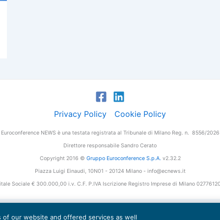
Privacy Policy
Cookie Policy
Euroconference NEWS è una testata registrata al Tribunale di Milano Reg. n. 8556/2026
Direttore responsabile Sandro Cerato
Copyright 2016 ©
Gruppo Euroconference S.p.A.
v2.32.2
Piazza Luigi Einaudi, 10N01 - 20124 Milano - info@ecnews.it
tale Sociale € 300.000,00 i.v. C.F. P.IVA Iscrizione Registro Imprese di Milano 027761
es of our website and offered services as well