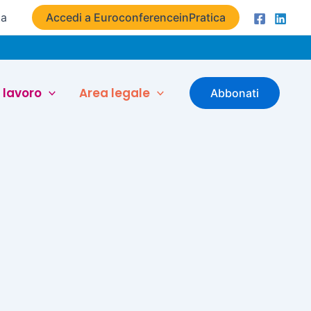
ta
Accedi a EuroconferenceinPratica
 lavoro
Area legale
Abbonati