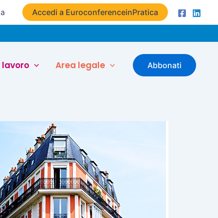
ta
Accedi a EuroconferenceinPratica
 lavoro
Area legale
Abbonati