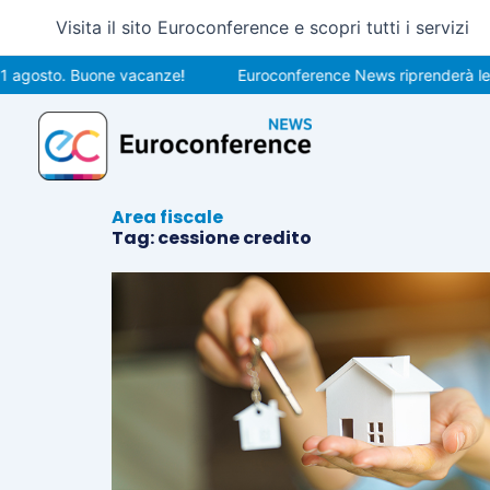
Vai
Visita il sito Euroconference e scopri tutti i servizi
al
contenuto
gosto. Buone vacanze!
Euroconference News riprenderà le pubb
Area fiscale
Tag: cessione credito