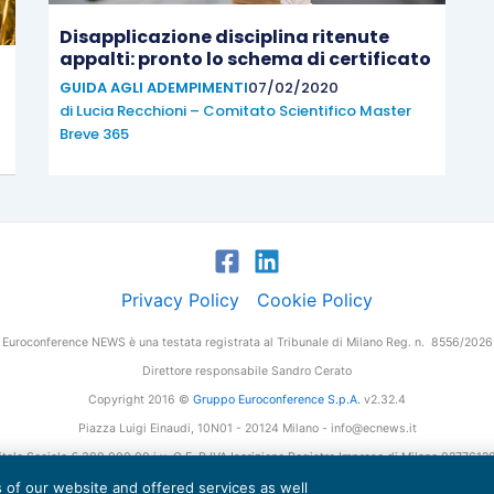
Disapplicazione disciplina ritenute
appalti: pronto lo schema di certificato
GUIDA AGLI ADEMPIMENTI
07/02/2020
di
Lucia Recchioni – Comitato Scientifico Master
Breve 365
Privacy Policy
Cookie Policy
Euroconference NEWS è una testata registrata al Tribunale di Milano Reg. n. 8556/2026
Direttore responsabile Sandro Cerato
Copyright 2016 ©
Gruppo Euroconference S.p.A.
v2.32.4
Piazza Luigi Einaudi, 10N01 - 20124 Milano - info@ecnews.it
tale Sociale € 300.000,00 i.v. C.F. P.IVA Iscrizione Registro Imprese di Milano 027761
es of our website and offered services as well