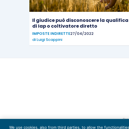
Il giudice può disconoscere la qualifica
di Iap o coltivatore diretto
IMPOSTE INDIRETTE
27/04/2022
di
Luigi Scappini
Capi
We use cookies, also from third parties, to allow the functionaliti