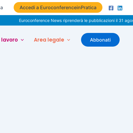
ta
Accedi a EuroconferenceinPratica
Euroconference News riprenderà le pubblicazioni il 31 agosto
 lavoro
Area legale
Abbonati