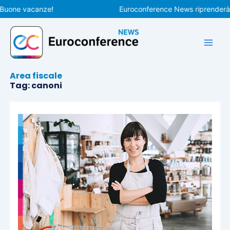
Vai
ne vacanze!
Euroconference News riprenderà le pub
al
contenuto
Area fiscale
Tag: canoni