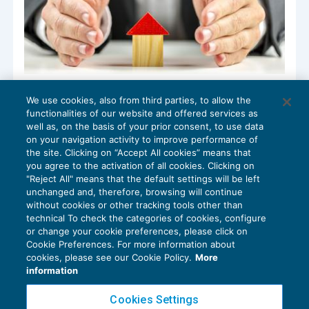
Proprietario-comodante o comodatario:
We use cookies, also from third parties, to allow the
chi dichiara il canone?
functionalities of our website and offered services as
IMPOSTE SUL REDDITO
20/12/2016
well as, on the basis of your prior consent, to use data
di
Enrico Ferra
on your navigation activity to improve performance of
the site. Clicking on “Accept All cookies” means that
you agree to the activation of all cookies. Clicking on
"Reject All" means that the default settings will be left
unchanged and, therefore, browsing will continue
without cookies or other tracking tools other than
technical To check the categories of cookies, configure
or change your cookie preferences, please click on
Cookie Preferences. For more information about
Privacy Policy
cookies, please see our Cookie Policy.
More
Cookie Policy
information
Euroconference NEWS è una testata registrata al Tribunale di Milano Reg. n. 8556/2026
Cookies Settings