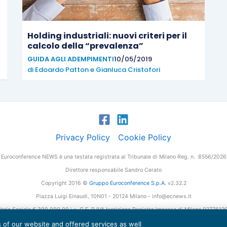
Holding industriali: nuovi criteri per il
calcolo della “prevalenza”
GUIDA AGLI ADEMPIMENTI
10/05/2019
di
Edoardo Patton
e
Gianluca Cristofori
Privacy Policy
Cookie Policy
Euroconference NEWS è una testata registrata al Tribunale di Milano Reg. n. 8556/2026
Direttore responsabile Sandro Cerato
Copyright 2016 ©
Gruppo Euroconference S.p.A.
v2.32.2
Piazza Luigi Einaudi, 10N01 - 20124 Milano - info@ecnews.it
tale Sociale € 300.000,00 i.v. C.F. P.IVA Iscrizione Registro Imprese di Milano 027761
es of our website and offered services as well