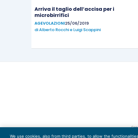
Arriva il taglio dell’accisa per i
microbirrifici
AGEVOLAZIONI
25/06/2019
di
Alberto Rocchi
e
Luigi Scappini
Capi
We use cookies, also from third parties, to allow the functionaliti