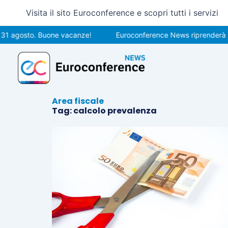
Vai
Visita il sito Euroconference e scopri tutti i servizi
al
contenuto
 31 agosto. Buone vacanze!
Euroconference News riprenderà le 
Area fiscale
Tag: calcolo prevalenza