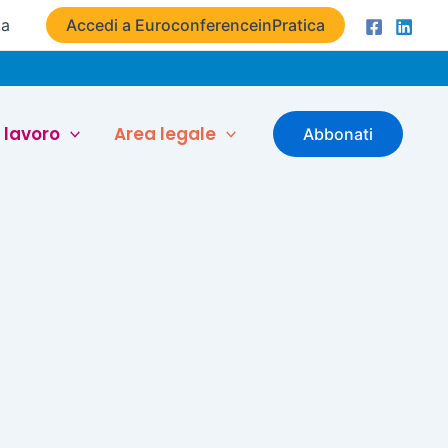
ta
Accedi a EuroconferenceinPratica
 lavoro
Area legale
Abbonati