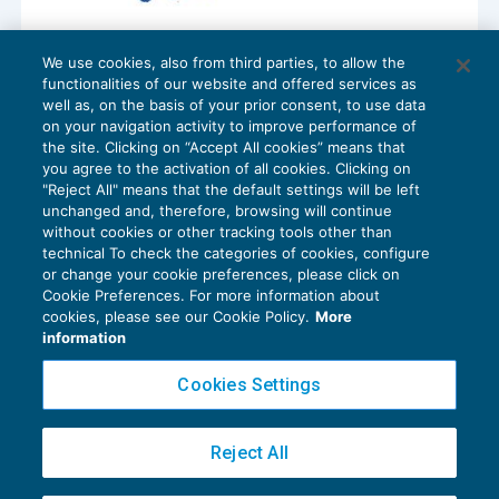
BREXIT: la Gran Bretagna fuori dalla
We use cookies, also from third parties, to allow the
Unione Europea
functionalities of our website and offered services as
FINANZA
03/08/2016
well as, on the basis of your prior consent, to use data
di
Marco Degiorgis
on your navigation activity to improve performance of
the site. Clicking on “Accept All cookies” means that
you agree to the activation of all cookies. Clicking on
"Reject All" means that the default settings will be left
unchanged and, therefore, browsing will continue
without cookies or other tracking tools other than
technical To check the categories of cookies, configure
or change your cookie preferences, please click on
Cookie Preferences. For more information about
Privacy Policy
cookies, please see our Cookie Policy.
More
Cookie Policy
information
Euroconference NEWS è una testata registrata al Tribunale di Milano Reg. n. 8556/2026
Cookies Settings
Direttore responsabile Sandro Cerato
Copyright 2016 ©
Gruppo Euroconference S.p.A.
v2.32.4
Reject All
Piazza Luigi Einaudi, 10N01 - 20124 Milano - info@ecnews.it
Capitale Sociale € 300.000,00 i.v. C.F. P.IVA Iscrizione Registro Imprese di Milano