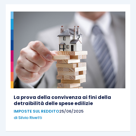
La prova della convivenza ai fini della
detraibilità delle spese edilizie
IMPOSTE SUL REDDITO
25/06/2025
di
Silvio Rivetti