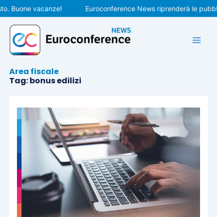
Vai
uone vacanze!
Euroconference News riprenderà le pubblicazion
al
contenuto
Area fiscale
Tag: bonus edilizi
Pagina
Pagina
Pagina