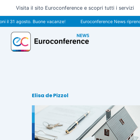
Vai
Visita il sito Euroconference e scopri tutti i servizi
al
contenuto
 il 31 agosto. Buone vacanze!
Euroconference News riprenderà
Elisa de Pizzol