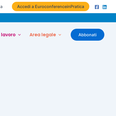
ta
Accedi a EuroconferenceinPratica
 lavoro
Area legale
Abbonati