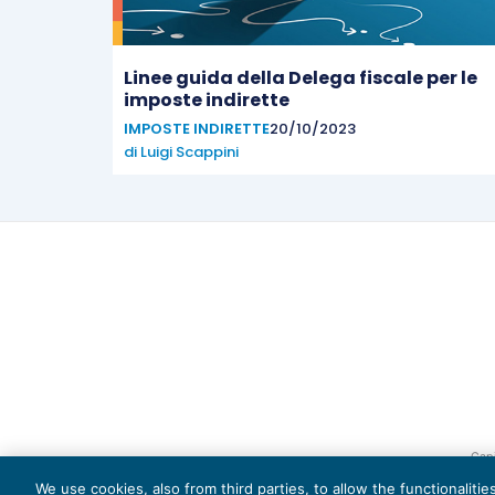
Linee guida della Delega fiscale per le
imposte indirette
IMPOSTE INDIRETTE
20/10/2023
di
Luigi Scappini
Capi
We use cookies, also from third parties, to allow the functionaliti