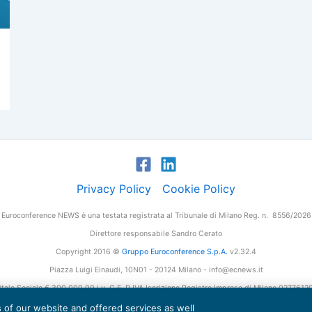
Privacy Policy
Cookie Policy
Euroconference NEWS è una testata registrata al Tribunale di Milano Reg. n. 8556/2026
Direttore responsabile Sandro Cerato
Copyright 2016 ©
Gruppo Euroconference S.p.A.
v2.32.4
Piazza Luigi Einaudi, 10N01 - 20124 Milano - info@ecnews.it
tale Sociale € 300.000,00 i.v. C.F. P.IVA Iscrizione Registro Imprese di Milano 027761
es of our website and offered services as well