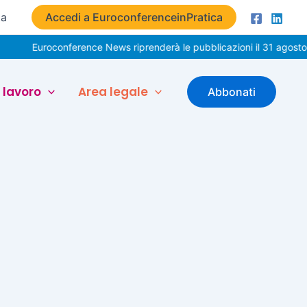
ta
Accedi a EuroconferenceinPratica
Euroconference News riprenderà le pubblicazioni il 31 agosto. 
 lavoro
Area legale
Abbonati