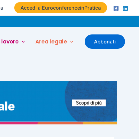
ta
Accedi a EuroconferenceinPratica
 lavoro
Area legale
Abbonati