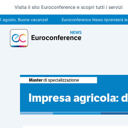
Vai
Visita il sito Euroconference e scopri tutti i servizi
al
contenuto
to. Buone vacanze!
Euroconference News riprenderà le pubblic