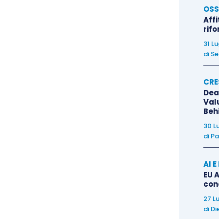
OSS
 allinea
con quanto
successivamente affermato
,
Affi
ricole che hanno optato per la determinazione del
rif
di gestione degli
interessi passivi
eccedenti
ex
31 L
di
Se
oluzione n. 28/E/2018
.
CRE
lle entrate ha affermato in maniera
tranchant
che “
il
Dea
far concorrere in modo ordinario e analitico alla
Val
Beh
e componenti, ha espressamente richiamato le relative
30 L
uale esempio quello delle perdite.
di
Pa
AI 
EU A
con
27 L
di
Di