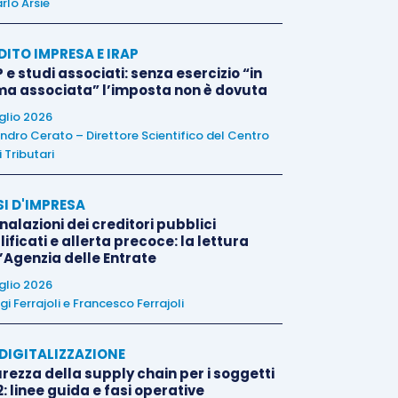
rlo Arsie
DITO IMPRESA E IRAP
 e studi associati: senza esercizio “in
ma associata” l’imposta non è dovuta
uglio 2026
ndro Cerato – Direttore Scientifico del Centro
 Tributari
SI D'IMPRESA
alazioni dei creditori pubblici
ificati e allerta precoce: la lettura
l’Agenzia delle Entrate
uglio 2026
igi Ferrajoli
e
Francesco Ferrajoli
E DIGITALIZZAZIONE
rezza della supply chain per i soggetti
: linee guida e fasi operative