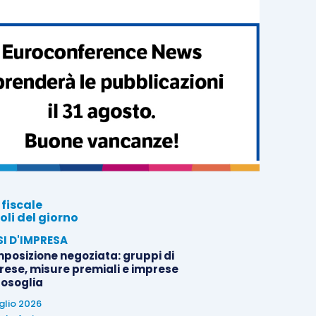
 fiscale
oli del giorno
SI D'IMPRESA
posizione negoziata: gruppi di
rese, misure premiali e imprese
tosoglia
uglio 2026