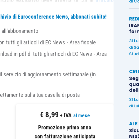
rcizio esclusivo
delle
attività
di cui all’
articolo
di
Ca
ivazione del fondo, la selvicoltura, l’allevamento
archivio di Euroconference News, abbonati subito!
, queste ultime tipizzate (ovverosia quelle previste
RED
IRAP
cod. civ.
) o meno.
e all'abbonamento
for
31 L
 tutti gli articoli di EC News - Area fiscale
diretta,
è necessario
differenziare
in quanto le
di
Sa
iarano
sempre
un
reddito agrario
, salvo, ovviamente,
nload in pdf di tutti gli articoli di EC News - Area
Studi
i
previsti dall’
articolo 32, Tuir,
per le
attività
CRI
vamento di animali e coltivazioni in serra), nonché
il servizio di aggiornamento settimanale (in
Segn
ddito non avviene mai su base catastale
quali, ad
qual
del
rettamente sulla tua casella di posta
31 L
di
Lu
er le
altre
società
, siano esse di
persone
(Snc e
€
8,99
+ IVA
al mese
p), per le quali, a decorrere dalla L. 662/1996, il
AI 
Promozione primo anno
Sicu
NIS2
con fatturazione anticipata