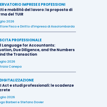
ERVATORIO IMPRESE E PROFESSIONI
tti e mobilità del lavoro: la proposta di
orma del TUIR
uglio 2026
ttore Fisco e Diritto d’Impresa di Assolombarda
SCITA PROFESSIONALE
l Language for Accountants:
uation, Due Diligence, and the Numbers
ind the Transaction
uglio 2026
trizia Canepa
E DIGITALIZZAZIONE
I Act e studi professionali: le scadenze
crete
uglio 2026
ego Barberi
e
Stefano Dovier