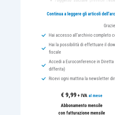
l’
oggetto sociale
prevede l’
ese
2135, cod. civ.
, e, quindi, la
colt
Continua a leggere gli articoli dell’
di animali
e le attività connesse
dal comma 3, dell’
articolo 2135, 
Grazi
Hai accesso all'archivio completo con
Da un punto di vista della
fiscalità 
società semplici
, per definizione, dich
Hai la possibilità di effettuare il dow
il
superamento dei parametri fiscal
fiscale
esercitabili in maniera intensiva
(alle
Accedi a Euroconference in Diretta 
per quelle la cui
determinazione del re
differita)
esempio, le
prestazioni di servizio
.
Ricevi ogni mattina la newsletter di
Discorso
diverso
deve essere fatto p
€
9,99
+ IVA
al mese
Sas) o di
capitali
(Srl, Spa, Sapa e coo
reddito
prodotto è
sempre
di
impresa
.
Abbonamento mensile
con fatturazione mensile