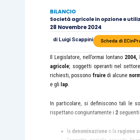
BILANCIO
Società agricole in opzione e utili
28 Novembre 2024
di
Luigi Scappini
Scheda di ECinPr
Il Legislatore, nell’ormai lontano
2004,
h
agricole
; soggetti operanti nel settor
richiesti, possono
fruire
di alcune
nor
e gli
Iap
.
In particolare, si definiscono tali le s
rispettano congiuntamente i
2
seguent
la
denominazione
o la
ragione
s