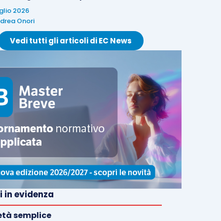
uglio 2026
drea Onori
Vedi tutti gli articoli di EC News
i in evidenza
età semplice