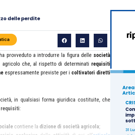
zzo delle perdite
atica
a provveduto a introdurre la figura delle
società
e agricolo che, al rispetto di determinati
requisiti
me
espressamente previste per i
coltivatori diretti
Area
Artic
ocietà, in qualsiasi forma giuridica costituite, che
CRI
i
requisiti
:
Com
imp
sot
ociale
contiene la
dizione di società agricola
;
31 L