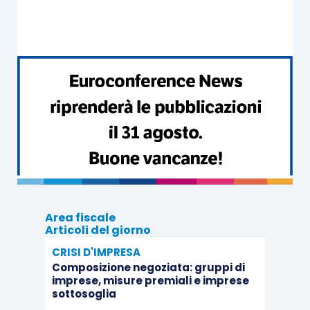
Al via le istanze per accedere allo “Sport
b
onus
”
2020
di Luca Caramaschi
Area fiscale
Articoli del giorno
CRISI D'IMPRESA
Composizione negoziata: gruppi di
imprese, misure premiali e imprese
sottosoglia