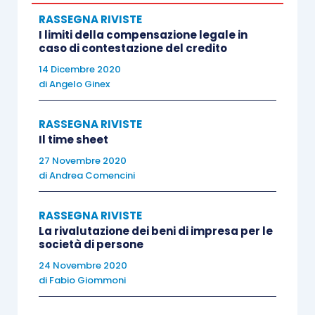
RASSEGNA RIVISTE
I limiti della compensazione legale in
La fiscalità degli enti associativi
caso di contestazione del credito
14 Dicembre 2020
di
Angelo Ginex
I bilanci degli Ets e le interferenze fiscali
di Marco
D’Isanto
RASSEGNA RIVISTE
Il time sheet
I bilanci di Odv e Aps: il difficile matrimonio tra
27 Novembre 2020
elementi civilistici e aspetti fiscali
di Chiara
di
Andrea Comencini
Borghisani
RASSEGNA RIVISTE
La rivalutazione dei beni di impresa per le
Il Decreto con gli schemi di bilancio per gli Enti di
società di persone
Terzo settore porta a compimento la riforma
24 Novembre 2020
dell’
accountability
del nonprofit
di Claudio
di
Fabio Giommoni
Travaglini