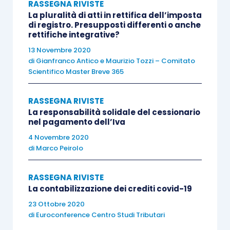
RASSEGNA RIVISTE
La sproposità delle sponsorizzazioni giustificata
La pluralità di atti in rettifica dell’imposta
di registro. Presupposti differenti o anche
dal metodo comparativo
di Gianfranco Antico
rettifiche integrative?
13 Novembre 2020
di
Gianfranco Antico
e
Maurizio Tozzi – Comitato
Scientifico Master Breve 365
L’Osservatorio giurisprudenziale
RASSEGNA RIVISTE
La responsabilità solidale del cessionario
nel pagamento dell’Iva
L’Osservatorio giurisprudenziale di Giugno 2020
di Marilisa Rogolino
4 Novembre 2020
di
Marco Peirolo
RASSEGNA RIVISTE
La contabilizzazione dei crediti covid-19
Il caso pratico
23 Ottobre 2020
di
Euroconference Centro Studi Tributari