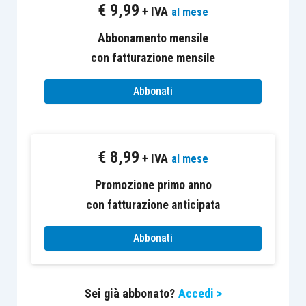
€
9,99
+ IVA
al mese
VISUALIZZA LA COPIA
Abbonamento mensile
OMAGGIO DELLA
RIVISTA >>
con fatturazione mensile
Abbonati
Segue il SOMMARIO di “Associazioni e sport n.
6/2020 ″
€
8,99
+ IVA
al mese
Editoriale
Promozione primo anno
Si scriverà mai la parola fine alle riforme dello
con fatturazione anticipata
sport e del Terzo settore?
di Guido Martinelli e
Abbonati
Luca Caramaschi
Sei già abbonato?
Accedi >