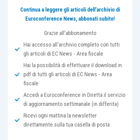
poi CTS).
Continua a leggere gli articoli dell’archivio di
Euroconference News, abbonati subito!
Il tema è molto rilevante perché ancora una volta
gli Enti del Terzo settore non sono riusciti a
Grazie all'abbonamento
conquistare una indipendenza dalle regole fiscali
Hai accesso all'archivio completo con tutti
nel processo di formazione del bilancio ma
gli articoli di EC News - Area fiscale
addirittura è previsto una sorta di intreccio
Hai la possibilità di effettuare il download in
diabolico sulla base del quale il profilo fiscale
pdf di tutti gli articoli di EC News - Area
determina il modello di bilancio da adottare ma
fiscale
allo stesso tempo è nel processo di formazione e
rappresentazione delle attività realizzate
Accedi a Euroconference in Diretta il servizio
mediante il bilancio che si determina il profilo
di aggiornamento settimanale (in differita)
fiscale dell’ente.
Ricevi ogni mattina la newsletter
direttamente sulla tua casella di posta
Proviamo a costruire un ragionamento.
Continua a
leggere…