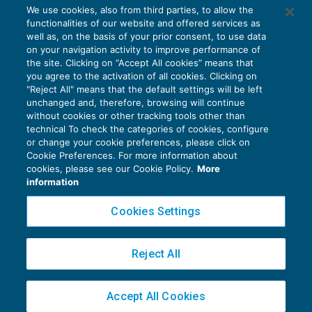
AI E DIGITALIZZAZIONE
We use cookies, also from third parties, to allow the
EU AI Act e studi professionali: le
functionalities of our website and offered services as
scadenze concrete
well as, on the basis of your prior consent, to use data
on your navigation activity to improve performance of
27 Luglio 2026
the site. Clicking on “Accept All cookies” means that
di
Diego Barberi
e
Stefano Dovier
you agree to the activation of all cookies. Clicking on
"Reject All" means that the default settings will be left
unchanged and, therefore, browsing will continue
without cookies or other tracking tools other than
technical To check the categories of cookies, configure
or change your cookie preferences, please click on
Cookie Preferences. For more information about
Privacy Policy
cookies, please see our Cookie Policy.
More
Cookie Policy
information
Euroconference NEWS è una testata registrata al Tribunale di Milano Reg. n. 8556/2026
Cookies Settings
Direttore responsabile Sandro Cerato
Copyright 2016 ©
Gruppo Euroconference S.p.A.
v2.32.4
Reject All
Piazza Luigi Einaudi, 10N01 - 20124 Milano - info@ecnews.it
Capitale Sociale € 300.000,00 i.v. C.F. P.IVA Iscrizione Registro Imprese di Milano
Accept All Cookies
02776120236