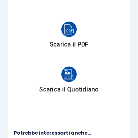
Attualità
Scadenzario
Scarica il PDF
Principali scadenze dal 16 giugno 2020 al 15
luglio 2020
Scarica il Quotidiano
Norme, contratti e responsabilità
Lezioni e allenamenti
online
: quali responsabilità?
di Barbara Agostinis
Potrebbe interessarti anche...