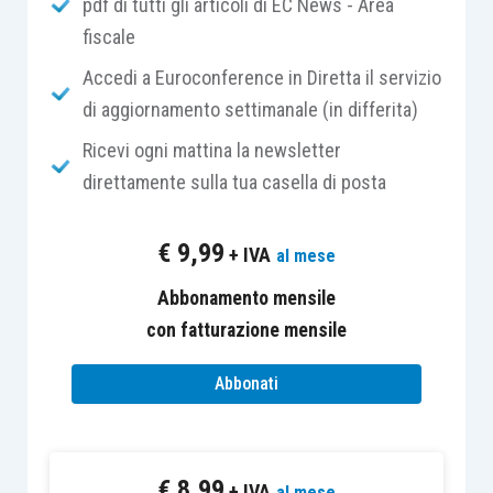
pdf di tutti gli articoli di EC News - Area
affollando in modo sempre più veloce e con un
fiscale
livello di qualità sempre più alto.
Accedi a Euroconference in Diretta il servizio
C’è ancora chi pensa che il
podcast
sia un
di aggiornamento settimanale (in differita)
fenomeno passeggero o una bolla che presto si
Ricevi ogni mattina la newsletter
sgonfierà, ma le
scelte strategiche e gli
direttamente sulla tua casella di posta
investimenti che i grandi
player
stanno facendo
in questo settore dovrebbe farci pensare che
€
9,99
+ IVA
al mese
forse tanto passeggero non sarà.
Abbonamento mensile
Da una parte emergono produttori, creator e
con fatturazione mensile
editori audio. Dall’altra le piattaforme di
Abbonati
distribuzione stanno rendendo più agevole la
fruizione dei contenuti.
€
8,99
+ IVA
al mese