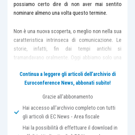
possiamo certo dire di non aver mai sentito
nominare almeno una volta questo termine.
Non è una nuova scoperta, o meglio non nella sua
caratteristica intrinseca di comunicazione. Le
storie, infatti, fin dai tempi antichi si
tramandavano oralmente. Oggi abbiamo solo una
nuova tecnologia che ci permette di divulgarle su
Continua a leggere gli articoli dell’archivio di
larga scala.
Euroconference News, abbonati subito!
Ciò che sta accadendo oggi è solo una
Grazie all'abbonamento
riscoperta. Chi ha capito la
potenzialità del
Hai accesso all'archivio completo con tutti
mezzo e la capacità attrattiva della
gli articoli di EC News - Area fiscale
comunicazione audio
sta presidiando nuovi
Hai la possibilità di effettuare il download in
canali ancora poco battuti. Ma lo spazio si sta