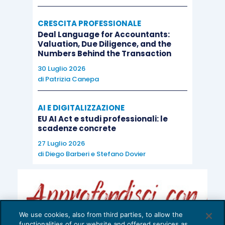
CRESCITA PROFESSIONALE
Deal Language for Accountants:
Valuation, Due Diligence, and the
Numbers Behind the Transaction
30 Luglio 2026
di
Patrizia Canepa
AI E DIGITALIZZAZIONE
EU AI Act e studi professionali: le
scadenze concrete
27 Luglio 2026
di
Diego Barberi
e
Stefano Dovier
We use cookies, also from third parties, to allow the
functionalities of our website and offered services as