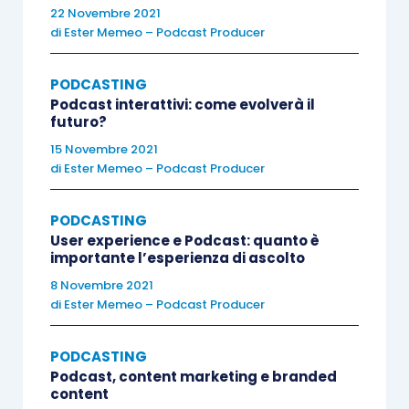
fruizione dei nostri contenuti diversa è più
22 Novembre 2021
di
Ester Memeo – Podcast Producer
ingaggiante.
PODCASTING
Podcast interattivi: come evolverà il
futuro?
15 Novembre 2021
di
Ester Memeo – Podcast Producer
PODCASTING
User experience e Podcast: quanto è
importante l’esperienza di ascolto
8 Novembre 2021
di
Ester Memeo – Podcast Producer
PODCASTING
Podcast, content marketing e branded
content