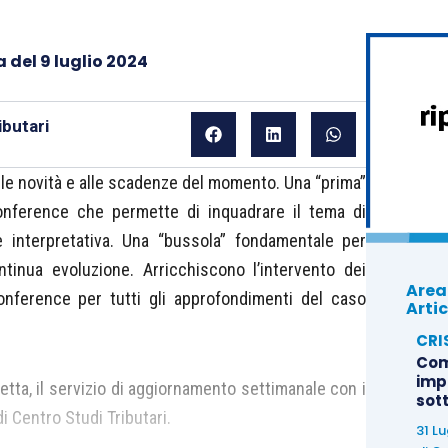
 del 9 luglio 2024
butari
le novità e alle scadenze del momento. Una “prima”
conference che permette di inquadrare il tema di
e interpretativa. Una “bussola” fondamentale per
tinua evoluzione. Arricchiscono l’intervento dei
Area
oconference per tutti gli approfondimenti del caso
Artic
CRI
Com
imp
etta, il servizio di aggiornamento settimanale con i
sot
i Centro Studi Tributari.
31 L