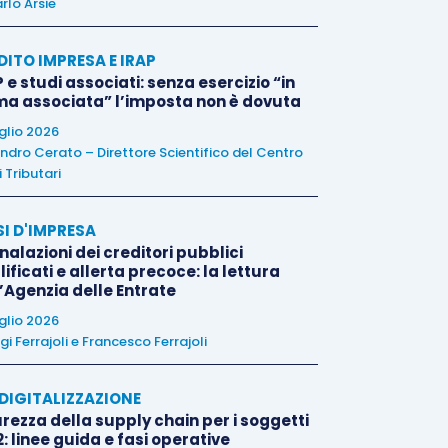
rlo Arsie
DITO IMPRESA E IRAP
 e studi associati: senza esercizio “in
ma associata” l’imposta non è dovuta
uglio 2026
ndro Cerato – Direttore Scientifico del Centro
 Tributari
SI D'IMPRESA
alazioni dei creditori pubblici
ificati e allerta precoce: la lettura
l’Agenzia delle Entrate
uglio 2026
igi Ferrajoli
e
Francesco Ferrajoli
E DIGITALIZZAZIONE
rezza della supply chain per i soggetti
: linee guida e fasi operative