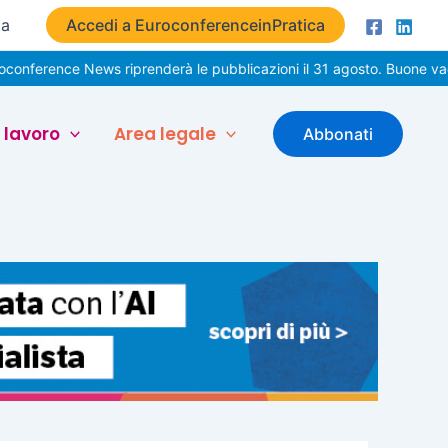
ta
Accedi a EuroconferenceinPratica
e News riprenderà le pubblicazioni il 31 agosto. Buone vacanze!
 lavoro
Area legale
Abbonati