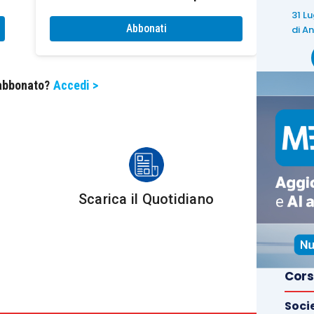
31 L
Abbonati
di
An
 abbonato?
Accedi >
Scarica il Quotidiano
Cors
Soci