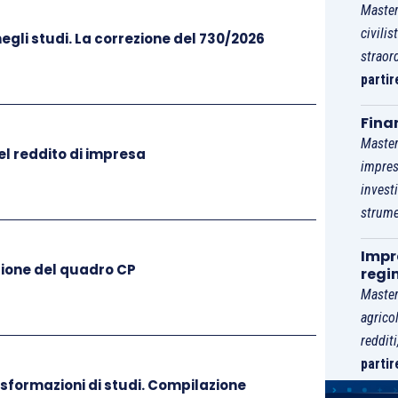
Master
civilis
negli studi. La correzione del 730/2026
straor
partir
Fina
Master
el reddito di impresa
impres
invest
strume
Impre
zione del quadro CP
regi
Master
agrico
reddit
partir
sformazioni di studi. Compilazione