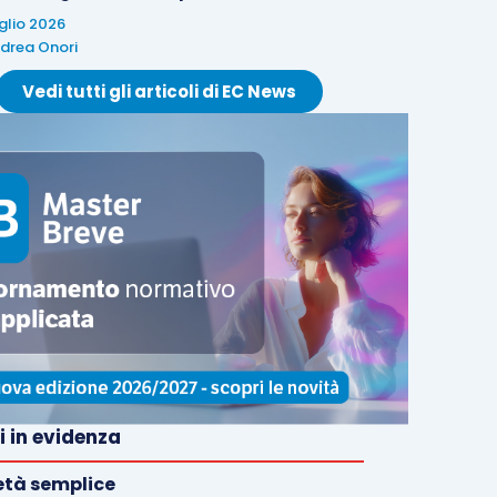
uglio 2026
drea Onori
Vedi tutti gli articoli di EC News
i in evidenza
età semplice