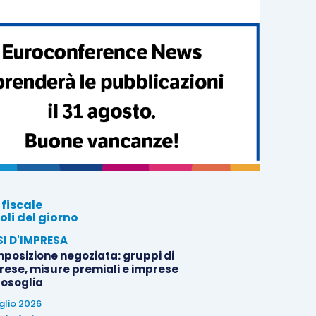
 fiscale
oli del giorno
SI D'IMPRESA
posizione negoziata: gruppi di
rese, misure premiali e imprese
tosoglia
uglio 2026