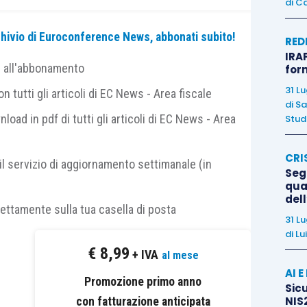
di
Ca
archivio di Euroconference News, abbonati subito!
RED
IRAP
e all'abbonamento
for
31 L
 tutti gli articoli di EC News - Area fiscale
di
Sa
nload in pdf di tutti gli articoli di EC News - Area
Studi
CRI
il servizio di aggiornamento settimanale (in
Segn
qual
del
rettamente sulla tua casella di posta
31 L
di
Lu
€
8,99
+ IVA
al mese
AI 
Promozione primo anno
Sicu
NIS2
con fatturazione anticipata