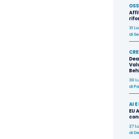
OSS
Affi
rif
31 L
di
Se
CRE
Dea
Val
Beh
30 L
di
Pa
AI 
EU A
con
27 L
di
Di