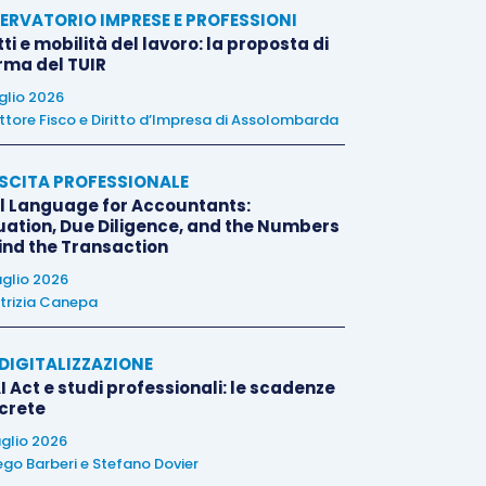
ERVATORIO IMPRESE E PROFESSIONI
tti e mobilità del lavoro: la proposta di
orma del TUIR
uglio 2026
ttore Fisco e Diritto d’Impresa di Assolombarda
SCITA PROFESSIONALE
l Language for Accountants:
uation, Due Diligence, and the Numbers
ind the Transaction
uglio 2026
trizia Canepa
E DIGITALIZZAZIONE
I Act e studi professionali: le scadenze
crete
uglio 2026
ego Barberi
e
Stefano Dovier