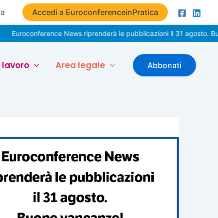
ta
Accedi a EuroconferenceinPratica
nference News riprenderà le pubblicazioni il 31 agosto. Buone vaca
 lavoro
Area legale
Abbonati