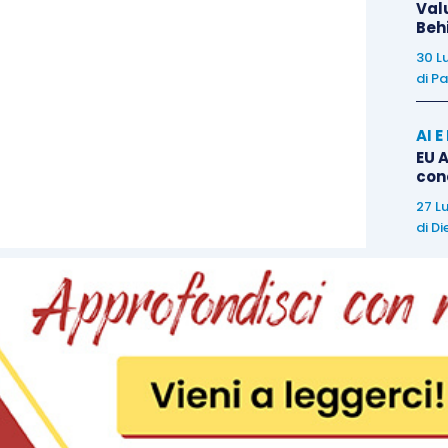
Val
Beh
30 L
di
Pa
AI 
EU A
con
27 L
di
Di