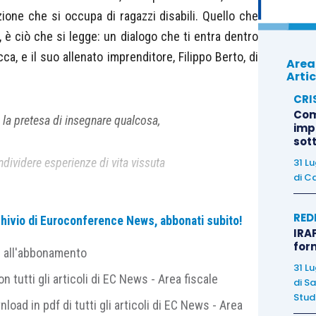
ione che si occupa di ragazzi disabili. Quello che
 è ciò che si legge: un dialogo che ti entra dentro
ca, e il suo allenato imprenditore, Filippo Berto, di
Area
Artic
CRI
Com
 la pretesa di insegnare qualcosa,
imp
sot
ndividere esperienze di vita vissuta
31 L
di
Ca
da chi fa impresa da sempre,
RED
archivio di Euroconference News, abbonati subito!
IRAP
for
 che possa essere utile”.
e all'abbonamento
31 L
 tutti gli articoli di EC News - Area fiscale
di
Sa
gerlo? Perché chi è imprenditore è solo
, già lo
Studi
nload in pdf di tutti gli articoli di EC News - Area
 Baricca, ma da piccola imprenditrice che vuole