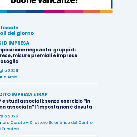
 fiscale
oli del giorno
SI D'IMPRESA
posizione negoziata: gruppi di
rese, misure premiali e imprese
tosoglia
uglio 2026
rlo Arsie
DITO IMPRESA E IRAP
 e studi associati: senza esercizio “in
ma associata” l’imposta non è dovuta
uglio 2026
ndro Cerato – Direttore Scientifico del Centro
 Tributari