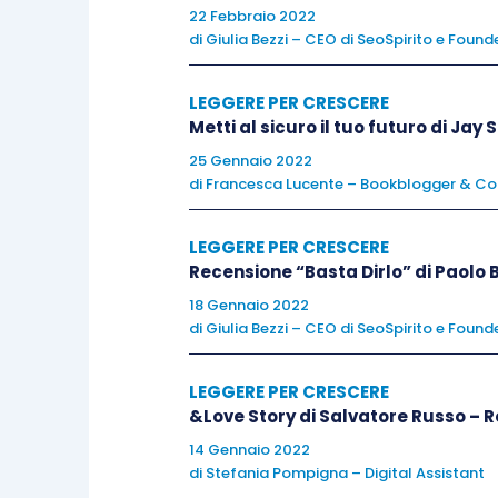
22 Febbraio 2022
di
Giulia Bezzi – CEO di SeoSpirito e Foun
“Nes
LEGGERE PER CRESCERE
ma una s
Metti al sicuro il tuo futuro di Jay
25 Gennaio 2022
di
Francesca Lucente – Bookblogger & Co
LEGGERE PER CRESCERE
Leggilo, credimi, e torna a raccontarmi 
Recensione “Basta Dirlo” di Paolo 
più bello per te. La condivisione arricc
18 Gennaio 2022
di
Giulia Bezzi – CEO di SeoSpirito e Foun
LEGGERE PER CRESCERE
&Love Story di Salvatore Russo – 
14 Gennaio 2022
di
Stefania Pompigna – Digital Assistant