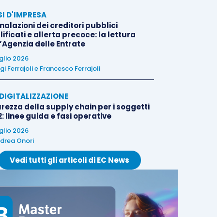
SI D'IMPRESA
alazioni dei creditori pubblici
ificati e allerta precoce: la lettura
l’Agenzia delle Entrate
uglio 2026
igi Ferrajoli
e
Francesco Ferrajoli
E DIGITALIZZAZIONE
rezza della supply chain per i soggetti
: linee guida e fasi operative
uglio 2026
drea Onori
Vedi tutti gli articoli di EC News