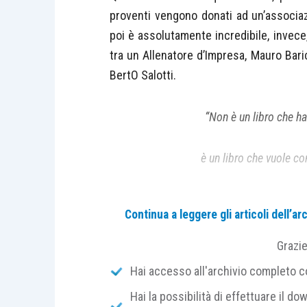
proventi vengono donati ad un’associaz
poi è assolutamente incredibile, invece,
tra un Allenatore d’Impresa, Mauro Baric
BertO Salotti.
“Non è un libro che ha
è un libro che vuole co
tutti i giorni 
Continua a leggere gli articoli dell’
con l’augurio
Grazi
Hai accesso all'archivio completo con
Perché leg
Hai la possibilità di effettuare il dow
dice Mauro