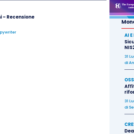
ni – Recensione
Mond
pywriter
AI 
Sicu
NIS2
31 L
di
An
OSS
Affi
rif
31 L
di
Se
CRE
Dea