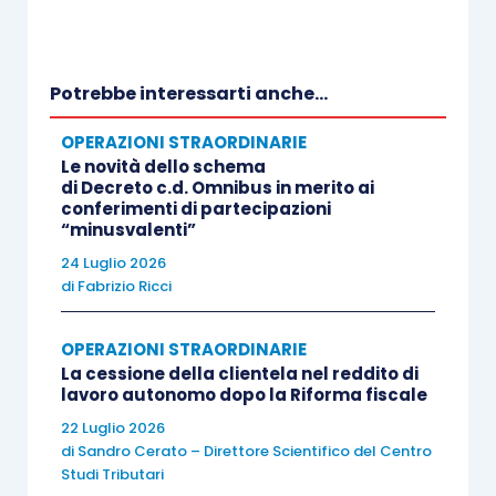
proporzionale
dettato per le fusioni nei commi 5
e 6, dell’
articolo 172, Tuir
. Quindi, se nel capitale
originario della scissa ci fossero state
riserve di
Potrebbe interessarti anche...
utili per il 70% e di capitale per il restante 30%,
OPERAZIONI STRAORDINARIE
il
patrimonio netto della beneficiaria
, per la
Le novità dello schema
parte trasferita, dovrebbe essere ritenuto per il
di Decreto c.d. Omnibus in merito ai
70% formato da utili e per il 30% da capitale.
conferimenti di partecipazioni
“minusvalenti”
24 Luglio 2026
Questo è lo scenario normativo per una
di
Fabrizio Ricci
scissione ordinaria
nella quale il patrimonio
netto si riduce essendo in parte assegnato alla
OPERAZIONI STRAORDINARIE
beneficiaria, ma in
una scissione con scorporo
La cessione della clientela nel reddito di
lavoro autonomo dopo la Riforma fiscale
(in cui tale riduzione non si manifesta)
come ci si
22 Luglio 2026
deve comportare
? Sul punto, la dottrina è
di
Sandro Cerato – Direttore Scientifico del Centro
intervenuta con la Circolare Assonime n. 14/2023
Studi Tributari