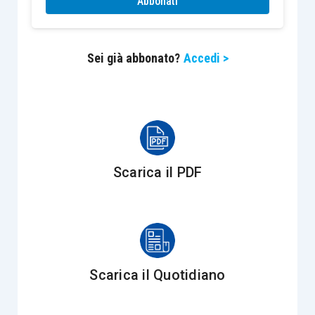
Abbonati
che avvenga durante il periodo di monitoraggio
dell’effetto fiscale della stesa rivalutazione (ad
esempio nella
rivalutazione di cui al D.L.
Sei già abbonato?
Accedi >
104/2020
il periodo di
monitoraggio dell’effetto
fiscale è terminato il 31.12.2023
): in tale ipotesi,
l’intero saldo attivo va iscritto nel netto della
beneficiaria,
se il bene rivalutato è stato
trasferito a quest’ultima (o resta interamente
Scarica il PDF
ancorato alla scissa se il bene rivalutato resta
nella scissa stessa).
Questo principio è stato, peraltro, codificato con
la
risposta ad interpello n. 97/2020
. La restante
Scarica il Quotidiano
parte delle riserve (non in sospensione di
imposta) viene ricostituita
secondo il criterio