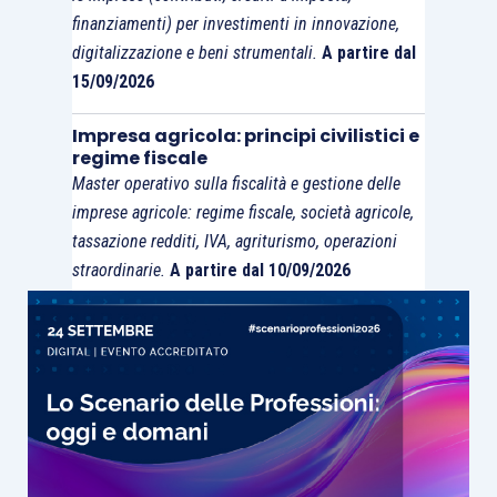
restino ancorate a quest’ultima
. Invece, il
finanziamenti) per investimenti in innovazione,
decreto correttivo sopra citato stabilisce una
digitalizzazione e beni strumentali.
A partire dal
finzione giuridica
, in base alla quale la
15/09/2026
percentuale del netto apportato, rispetto al netto
totale ante scissione, individua anche la
Impresa agricola: principi civilistici e
regime fiscale
percentuale degli elementi soggettivi trasferiti.
Master operativo sulla fiscalità e gestione delle
Questa previsione riguarda, in generale, gli
imprese agricole: regime fiscale, società agricole,
elementi soggettivi
; quindi, per fare un esempio,
tassazione redditi, IVA, agriturismo, operazioni
oltre alle perdite, i
crediti d’imposta, le
straordinarie.
A partire dal 10/09/2026
eccedenze di interessi passivi o le eccedenze
Ace
. Unica eccezione, quindi, quale posta
soggettiva che
non andrà ripartita, è
rappresentata dai crediti di imposta
richiesti a
rimborso prima della scissione, che
restano a
vantaggio interamente della scissa
.