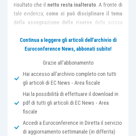
risultato che il
netto resta inalterato
. A fronte di
tale evidenza,
come si può disciplinare il tema
della assegnazione delle riserve
della scissa
alla beneficiaria nella
operazione con scorporo
?
Continua a leggere gli articoli dell’archivio di
Euroconference News, abbonati subito!
In una scissione ordinaria, il tema è affrontato
dall’
articolo 173, comma 9, Tuir
, che, in primo
Grazie all'abbonamento
luogo, si
preoccupa di disciplinare la questione
Hai accesso all'archivio completo con tutti
delle riserve in sospensione di imposta
,
gli articoli di EC News - Area fiscale
stabilendo che esse vanno
ricostituite nel
bilancio della beneficiaria,
utilizzando il
criterio
Hai la possibilità di effettuare il download in
proporzionale
di cui al comma 4, del citato
pdf di tutti gli articoli di EC News - Area
articolo 173, Tuir
. Sicché, se una
società
fiscale
detiene un patrimonio netto di 1000
nel quale
Accedi a Euroconference in Diretta il servizio
figura
un saldo attivo da rivalutazione in
di aggiornamento settimanale (in differita)