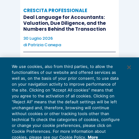
CRESCITA PROFESSIONALE
Deal Language for Accountants:
Valuation, Due Diligence, and the
Numbers Behind the Transaction
30 Luglio 2026
di
Patrizia Canepa
AI E DIGITALIZZAZIONE
We use cookies, also from third parties, to allow the
EU AI Act e studi professionali: le
functionalities of our website and offered services as
scadenze concrete
well as, on the basis of your prior consent, to use data
on your navigation activity to improve performance of
27 Luglio 2026
the site. Clicking on “Accept All cookies” means that
di
Diego Barberi
e
Stefano Dovier
you agree to the activation of all cookies. Clicking on
"Reject All" means that the default settings will be left
unchanged and, therefore, browsing will continue
without cookies or other tracking tools other than
technical To check the categories of cookies, configure
or change your cookie preferences, please click on
Cookie Preferences. For more information about
Privacy Policy
cookies, please see our Cookie Policy.
More