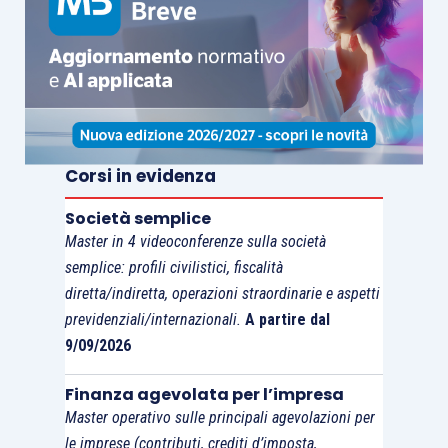
fiscale
( della rivalutazione).
Legato a questo tema, vi è anche quello del
trasferimento delle
posizioni soggettive dalla
scissa alla beneficiaria
, passaggio regolato
sempre dall’
articolo 173, comma 4, Tuir
, sulla
Corsi in evidenza
base del
criterio proporzionale del patrimonio
netto contabile
trasferito alla beneficiaria. Era
Società semplice
Master in 4 videoconferenze sulla società
lecito attendersi che, proprio in funzione della
semplice: profili civilistici, fiscalità
specificità della scissione con scorporo,
non si
diretta/indiretta, operazioni straordinarie e aspetti
dovesse eseguire alcun trasferimento di
previdenziali/internazionali.
A partire dal
elementi soggettivi. Si pensi, tra gli altri, alle
9/09/2026
perdite fiscali riportate a nuovo
; ebbene, a
fronte della stabilità del patrimonio netto della
Finanza agevolata per l’impresa
Master operativo sulle principali agevolazioni per
scissa, si
dovrebbe ipotizzare che le perdite
le imprese (contributi, crediti d’imposta,