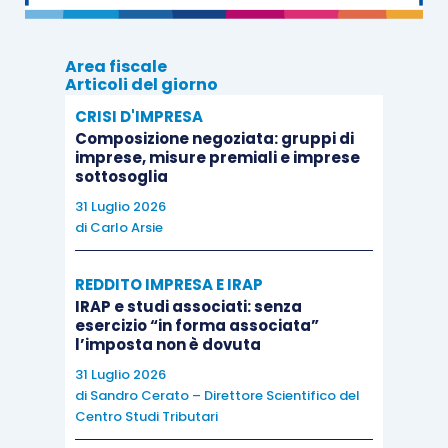
fiscale
, cristallizzandosi l’ammontare
totale di esse al bilancio chiuso prima
Area fiscale
della data di efficacia della scissione, e
Articoli del giorno
ciò è perfettamente coerente con il fatto
CRISI D'IMPRESA
che non vi è alcuna riduzione di
Composizione negoziata: gruppi di
patrimonio
imprese, misure premiali e imprese
sottosoglia
il patrimonio della beneficiaria
va
31 Luglio 2026
considerato quale formato da riserve di
di
Carlo Arsie
capitale
, e anche ciò è coerente con il
fatto che nella scissione scorporo viene
REDDITO IMPRESA E IRAP
eseguito sostanzialmente un
apporto alla
IRAP e studi associati: senza
esercizio “in forma associata”
beneficiaria
, e l’apporto configura una
l’imposta non è dovuta
riserva di capitali
.
31 Luglio 2026
di
Sandro Cerato – Direttore Scientifico del
Con questa previsione, di fatto, l’operazione di
Centro Studi Tributari
scissione con scorporo viene trattata