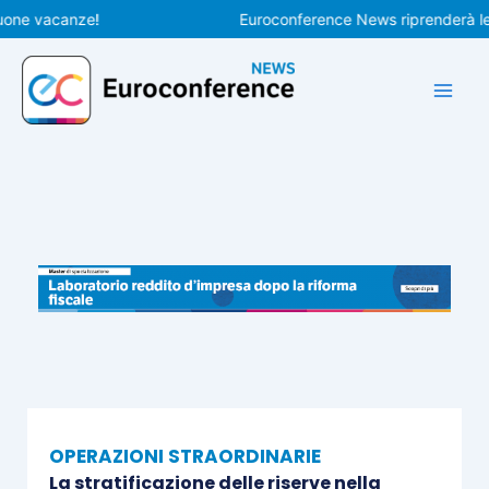
Vai
 vacanze!
Euroconference News riprenderà le pubbl
al
contenuto
OPERAZIONI STRAORDINARIE
La stratificazione delle riserve nella