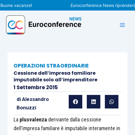
Vai
ne vacanze!
Euroconference News riprenderà le pu
al
contenuto
OPERAZIONI STRAORDINARIE
Cessione dell’impresa familiare
imputabile solo all’imprenditore
1 Settembre 2015
di
Alessandro
Bonuzzi
La
plusvalenza
derivante dalla cessione
dell’impresa familiare è imputabile interamente in