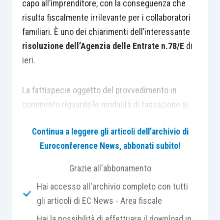
capo all’imprenditore, con la conseguenza che
risulta fiscalmente irrilevante per i collaboratori
familiari. È uno dei chiarimenti dell’interessante
risoluzione dell’Agenzia delle Entrate n.78/E
di
ieri.
La fattispecie oggetto del provvedimento in
commento riguarda le modalità di tassazione ai
fini delle imposte sui redditi della
plusvalenza
Continua a leggere gli articoli dell’archivio di
derivante dalla cessione dell’unica azienda
Euroconference News, abbonati subito!
detenuta da un’impresa familiare
. Occorre,
peraltro, rilevare che, nel caso analizzato:
Grazie all'abbonamento
Hai accesso all'archivio completo con tutti
il titolare aveva costituito l’impresa
gli articoli di EC News - Area fiscale
familiare dopo aver ricevuto l’azienda
Hai la possibilità di effettuare il download in
oggetto di cessione per atto di
donazione