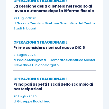
OPERAZIONI STRAORDINARIE
A riguardo occorre poi evidenziare che, in forza
La cessione della clientela nel reddito di
lavoro autonomo dopo la Riforma fiscale
del principio di tutela dell’affidamento e della
22 Luglio 2026
buona fede previsto dallo Statuto dei diritti del
di
Sandro Cerato – Direttore Scientifico del Centro
contribuente, l’Agenzia, constatate le obiettive
Studi Tributari
condizioni di incertezza sul tema, ritiene
comunque
non applicabili le sanzioni
nel caso in
OPERAZIONI STRAORDINARIE
Prime considerazioni sul nuovo OIC 5
cui la plusvalenza realizzata dalla cessione sia
stata ripartita tra il titolare dell’impresa e i
21 Luglio 2026
di
Paolo Meneghetti – Comitato Scientifico Master
collaboratori familiari.
Breve 365
e
Luciano Sorgato
Nel proseguo la risoluzione fornisce altri due
OPERAZIONI STRAORDINARIE
chiarimenti.
Principali aspetti fiscali dello scambio di
partecipazioni
20 Luglio 2026
Dapprima afferma che la plusvalenza in questione
di
Giuseppe Rodighiero
è imponibile – in capo al titolare – a norma del