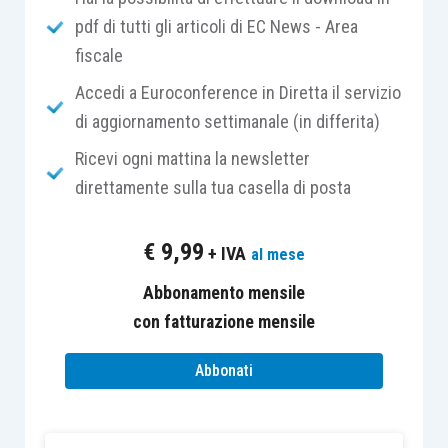
pdf di tutti gli articoli di EC News - Area
nel 2012;
fiscale
pertanto, il titolare-donatario ha assunto
come valori fiscali dell’azienda quelli
Accedi a Euroconference in Diretta il servizio
riconosciuti in capo al dante causa-
di aggiornamento settimanale (in differita)
donante;
Ricevi ogni mattina la newsletter
l’intenzione del titolare-donatario era di
direttamente sulla tua casella di posta
cedere l’azienda nel 2013;
l’azienda era posseduta dal dante causa-
€
9,99
+ IVA
al mese
donante
da ben più di 5 anni
.
Abbonamento mensile
È noto che sotto il profilo fiscale l’impresa
con fatturazione mensile
familiare ha
natura individuale
nel senso che è
Abbonati
imprenditore esclusivamente il titolare
dell’impresa, ancorché la stessa viene di fatto
svolta sia dal titolare medesimo che – peraltro in