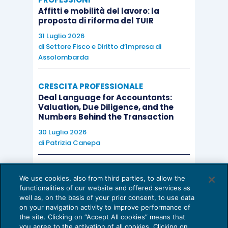
Affitti e mobilità del lavoro: la
proposta di riforma del TUIR
31 Luglio 2026
di
Settore Fisco e Diritto d’Impresa di
Assolombarda
CRESCITA PROFESSIONALE
Deal Language for Accountants:
Valuation, Due Diligence, and the
Numbers Behind the Transaction
30 Luglio 2026
di
Patrizia Canepa
AI E DIGITALIZZAZIONE
We use cookies, also from third parties, to allow the
EU AI Act e studi professionali: le
functionalities of our website and offered services as
scadenze concrete
well as, on the basis of your prior consent, to use data
on your navigation activity to improve performance of
27 Luglio 2026
the site. Clicking on “Accept All cookies” means that
di
Diego Barberi
e
Stefano Dovier
you agree to the activation of all cookies. Clicking on