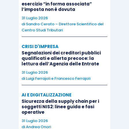
esercizio “in forma associata”
l’imposta non è dovuta
Ne deriva che l’imprenditore può tassare la
31 Luglio 2026
di
Sandro Cerato – Direttore Scientifico del
plusvalenza derivante dalla cessione dell’unica
Centro Studi Tributari
azienda optando
CRISI D'IMPRESA
per la
tassazione ordinaria in un unico
Segnalazioni dei creditori pubblici
qualificati e allerta precoce: la
esercizio
, atteso che la perdita dello
lettura dell’Agenzia delle Entrate
status
di imprenditore non consente la
31 Luglio 2026
rateizzazione della stessa (ex art.84,
di
Luigi Ferrajoli
e
Francesco Ferrajoli
comma 4, Tuir), oppure
per la
tassazione separata
.
AI E DIGITALIZZAZIONE
Sicurezza della supply chain per i
soggetti NIS2: linee guida e fasi
operative
31 Luglio 2026
di
Andrea Onori