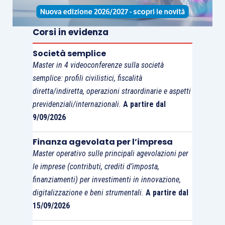
di unità (-7% rispetto al
2017) ed esportazioni
Corsi in evidenza
pari a 4.1 veicoli (-6%).
Non si conosce ancora
Società semplice
la scomposizione per
Master in 4 videoconferenze sulla società
componenti del PIL di
semplice: profili civilistici, fiscalità
L’indice ZEW
diretta/indiretta, operazioni straordinarie e aspetti
T3 che verrà pubblicata
di novembre
previdenziali/internazionali.
A partire dal
il 23 novembre, ma le
conferma la
9/09/2026
indicazioni dell’ufficio
perdita di
federale di statistica
Finanza agevolata per l’impresa
slancio
hanno confermato
il
Master operativo sulle principali agevolazioni per
dell’economia
rallentato della
le imprese (contributi, crediti d’imposta,
tedesca
domanda estera
(con
finanziamenti) per investimenti in innovazione,
digitalizzazione e beni strumentali.
A partire dal
un calo delle
15/09/2026
esportazioni e un
aumento delle