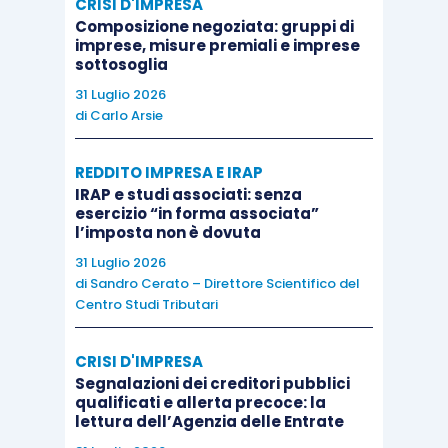
CRISI D'IMPRESA
particolare questo è
Composizione negoziata: gruppi di
stato vero e
imprese, misure premiali e imprese
sottosoglia
significativo per
Volkswagen
; in terzo
31 Luglio 2026
di
Carlo Arsie
luogo, sono aumentate
le scorte di modelli di
REDDITO IMPRESA E IRAP
automobili prive della
IRAP e studi associati: senza
certificazione e, in
esercizio “in forma associata”
l’imposta non è dovuta
quarto luogo, si sono
31 Luglio 2026
avuti ritardi nelle
di
Sandro Cerato – Direttore Scientifico del
consegne (e quindi
Centro Studi Tributari
nelle registrazioni). La
concentrazione su
CRISI D'IMPRESA
Segnalazioni dei creditori pubblici
Volkswagen spiega
qualificati e allerta precoce: la
perché in altri paesi
lettura dell’Agenzia delle Entrate
produttori di automobili