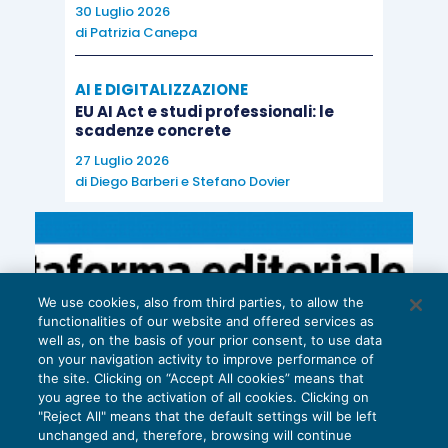
una temporanea
30 Luglio 2026
interruzione della
di
Patrizia Canepa
produzione nel settore
prima dell’entrata in
AI E DIGITALIZZAZIONE
EU AI Act e studi professionali: le
vigore procedure di
scadenze concrete
controllo delle
27 Luglio 2026
emissioni.
Tuttavia, le
di
Diego Barberi
e
Stefano Dovier
nuove certificazioni
WLTP non sono l’unico
freno per il settore
automobilistico
We use cookies, also from third parties, to allow the
tedesco, si
functionalities of our website and offered services as
well as, on the basis of your prior consent, to use data
aggiungono il
on your navigation activity to improve performance of
rallentamento della
the site. Clicking on “Accept All cookies” means that
you agree to the activation of all cookies. Clicking on
crescita cinese e le
"Reject All" means that the default settings will be left
continue tensioni
unchanged and, therefore, browsing will continue