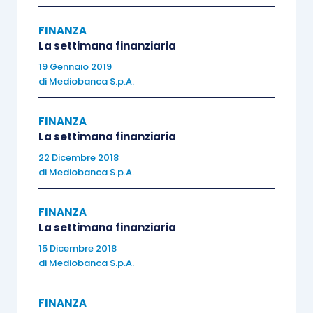
quando avrà a
disposizione le nuove
FINANZA
previsioni di crescita
La settimana finanziaria
ed inflazione. Di fatto,
il
19 Gennaio 2019
di
Mediobanca S.p.A.
passaggio alla nuova
procedura di
FINANZA
omologazione WLTP
La settimana finanziaria
(Worldwide
Harmonized
22 Dicembre 2018
Light Vehicle Test
di
Mediobanca S.p.A.
Procedure
) ha
interessato l’industria
FINANZA
automotive
in vari
La settimana finanziaria
modi
. In primo luogo, ha
15 Dicembre 2018
di
Mediobanca S.p.A.
aumentato le vendite di
automobili e le
FINANZA
immatricolazioni