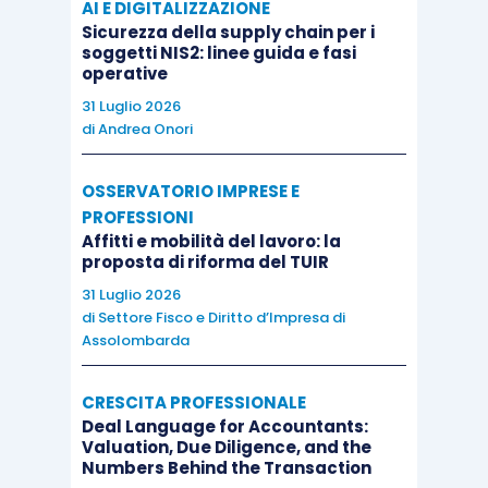
AI E DIGITALIZZAZIONE
domanda di automobili,
Sicurezza della supply chain per i
mentre il solido
soggetti NIS2: linee guida e fasi
operative
guadagno nelle
31 Luglio 2026
importazioni indica una
di
Andrea Onori
Incertezza
certa forza della
politica in
domanda interna e
OSSERVATORIO IMPRESE E
Germania
suggerisce un rimbalzo
PROFESSIONI
in T4. Inoltre, in
Affitti e mobilità del lavoro: la
proposta di riforma del TUIR
prospettiva, i dati
31 Luglio 2026
relativi alla produzione
di
Settore Fisco e Diritto d’Impresa di
di automobili sembrano
Assolombarda
suggerire che circa la
metà del
CRESCITA PROFESSIONALE
deterioramento
Deal Language for Accountants:
Valuation, Due Diligence, and the
rispetto a T2 rifletta
Numbers Behind the Transaction