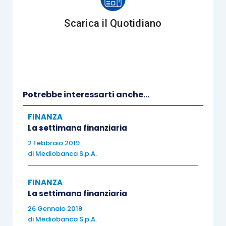
influito negativamente
Scarica il Quotidiano
sulla crescita tedesca
(che conta il 5% del PIL
tedesco) e dell’Area
Euro in T3, ma non in T4
supportando l’idea che
Potrebbe interessarti anche...
il dato di T3 sia solo un
rallentamento
FINANZA
temporaneo. Ora la BCE
La settimana finanziaria
ridefinirà le proprie
2 Febbraio 2019
di
Mediobanca S.p.A.
aspettative per la
congiuntura dell’Area
FINANZA
euro in occasione della
La settimana finanziaria
riunione di politica
26 Gennaio 2019
monetaria di dicembre,
di
Mediobanca S.p.A.