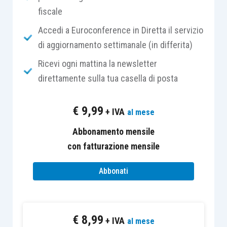
settimane, monitorare se il
fiscale
rallentamento abbia carattere
Accedi a Euroconference in Diretta il servizio
temporaneo o rifletta fatturi strutturali
di aggiornamento settimanale (in differita)
Ricevi ogni mattina la newsletter
Rallenta l’economia
direttamente sulla tua casella di posta
tedesca nel terzo
trimestre del 2018. In
€
9,99
T3
il PIL tedesco è
+ IVA
al mese
sceso dello 0.2% su
Abbonamento mensile
base trimestrale
con fatturazione mensile
(consenso -0.1%,
valore in T2 +0.5 t/t)
Abbonati
per la prima volta da T1
2015 risentendo anche
del passaggio ai nuovi e
€
8,99
+ IVA
al mese