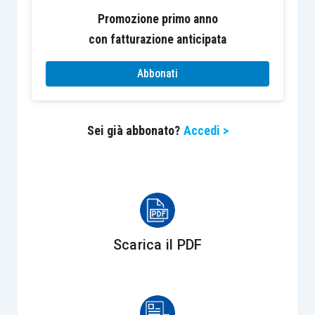
più stringenti standard
Promozione primo anno
sulle emissioni delle
con fatturazione anticipata
auto diesel.
Su base
annua ha segnato un
Abbonati
incremento dell’1,1%
a/a
(consenso 1.2%
a/a, valore in T2 +2.3
Sei già abbonato?
Accedi >
a/a). Già nell’ultima
conferenza stampa, il
Presidente della BCE,
Mario Draghi, sulla base
delle indicazioni
Scarica il PDF
congiunturali aveva
segnalato che il settore
automobilistico
tedesco avrebbe