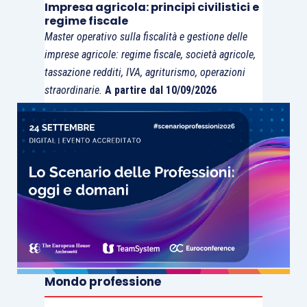
Impresa agricola: principi civilistici e
importazioni), mentre a
regime fiscale
Master operativo sulla fiscalità e gestione delle
livello di domanda
imprese agricole: regime fiscale, società agricole,
interna, i segnali sono
tassazione redditi, IVA, agriturismo, operazioni
stati contrastanti con
straordinarie.
A partire dal 10/09/2026
la caduta della spesa
dei consumatori, a
Survey CE:
fronte di un leggero
fattori che
aumento del consumo
limitano la
pubblico e di un più
produzione in
marcato aumento in
Germania
investimenti
attrezzature e
costruzioni
. Il calo
delle esportazioni è
Mondo professione
imputabile al calo della