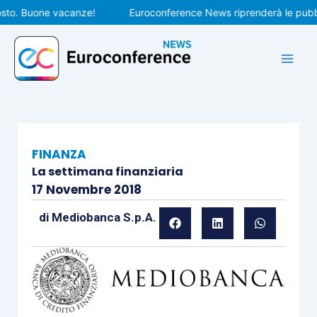
Vai
. Buone vacanze!
Euroconference News riprenderà le pubblicaz
al
contenuto
FINANZA
La settimana finanziaria
17 Novembre 2018
di
Mediobanca S.p.A.