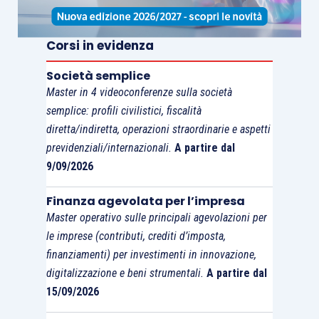
praticamente piatto,
riportato nella figura 4),
Corsi in evidenza
permettendo alle banche
centrali di continuare ad
Società semplice
allentare la politica
Master in 4 videoconferenze sulla società
monetaria, nonostante la
semplice: profili civilistici, fiscalità
diretta/indiretta, operazioni straordinarie e aspetti
continua normalizzazione
previdenziali/internazionali.
A partire dal
della politica da parte della
9/09/2026
Fed
. Fanno eccezione la
Turchia e l’Argentina, dove
Finanza agevolata per l’impresa
l’inflazione resta al di sopra
Master operativo sulle principali agevolazioni per
del target, richiedendo così
le imprese (contributi, crediti d’imposta,
una politica monetaria
finanziamenti) per investimenti in innovazione,
digitalizzazione e beni strumentali.
A partire dal
restrittiva. Inoltre, i problemi
15/09/2026
di Argentina e Turchia
potrebbero essere solo agli