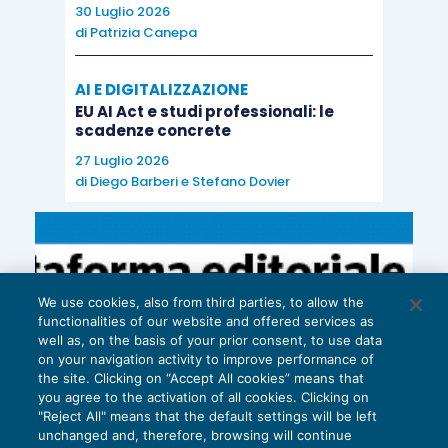
rapidamente gli aiuti del FMI
30 Luglio 2026
e il miglioramento della
di
Patrizia Canepa
credibilità della banca
centrale turca). In ogni caso,
AI E DIGITALIZZAZIONE
EU AI Act e studi professionali: le
riteniamo che le ricadute
scadenze concrete
provenienti dalla Argentina
27 Luglio 2026
e Turchia e sul resto del
di
Diego Barberi
e
Stefano Dovier
mondo dovrebbero essere
limitate
, in quanto
rappresentano
rispettivamente solo lo 0,7%
We use cookies, also from third parties, to allow the
e l’1,7% del PIL mondiale, ma
functionalities of our website and offered services as
well as, on the basis of your prior consent, to use data
potrebbero pesare sulla
on your navigation activity to improve performance of
propensione al rischio degli
the site. Clicking on “Accept All cookies” means that
you agree to the activation of all cookies. Clicking on
investitori. Infine ogni
"Reject All" means that the default settings will be left
ulteriore aumento
unchanged and, therefore, browsing will continue