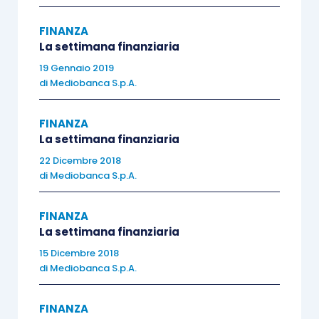
il debito dei mercati
emergenti ha evidenziato un
FINANZA
significativo deterioramento
La settimana finanziaria
della performance (circa il
19 Gennaio 2019
di
Mediobanca S.p.A.
5% in dollari), gli indici
azionari sono scesi circa del
FINANZA
7.5%, mentre le valute dei
La settimana finanziaria
principali paesi emergenti si
22 Dicembre 2018
sono deprezzate contro il
di
Mediobanca S.p.A.
dollaro statunitense (cfr. fig.
1). Nonostante questo
FINANZA
andamento dei mercati
La settimana finanziaria
finanziari,
i fondamentali
15 Dicembre 2018
di
Mediobanca S.p.A.
delle economie emergenti
restano solidi
.
La crescita
FINANZA
prosegue, seppure a fronte