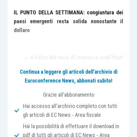
IL PUNTO DELLA SETTIMANA: congiuntura dei
paesi emergenti resta solida nonostante il
dollaro
Il rialzo dei tassi di interesse negli Stati
Uniti e del prezzo del petrolio, nonché il
Continua a leggere gli articoli dell’archivio di
rafforzamento del dollaro, stanno
Euroconference News, abbonati subito!
pesando sui rendimenti degli asset
finanziari dei paesi emergenti.
Grazie all'abbonamento
I fondamentali economici restano solidi,
Hai accesso all'archivio completo con tutti
anche se la sincronizzazione della
gli articoli di EC News - Area fiscale
crescita tra i diversi paesi emergenti è
Hai la possibilità di effettuare il download in
diminuita da inizio anno
pdf di tutti gli articoli di EC News - Area