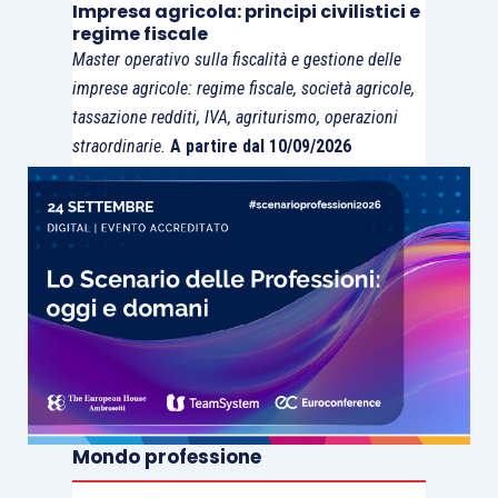
Impresa agricola: principi civilistici e
inizi. L’Argentina
regime fiscale
Master operativo sulla fiscalità e gestione delle
probabilmente si sta
imprese agricole: regime fiscale, società agricole,
dirigendo verso una
tassazione redditi, IVA, agriturismo, operazioni
recessione, mentre
straordinarie.
A partire dal 10/09/2026
l’economia turca sta
attraversando una fase di
overheating
(ossia quella
fase del ciclo economico in
cui crescita ed inflazione
sono in aumento) e la sua
banca centrale dovrà
aumentare ulteriormente i
tassi. Il nostro indicatore
proprietario indica un
Mondo professione
deterioramento del ciclo