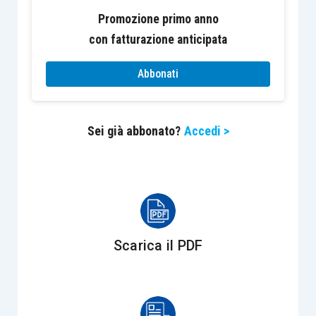
rimodulazione delle
Promozione primo anno
aspettative sulla politica
con fatturazione anticipata
monetaria statunitense,
riflessasi sia nel
Abbonati
rafforzamento del dollaro sia
nell’aumento del rendimento
dei titoli governativi,
nonché
Sei già abbonato?
Accedi >
l’aumento del prezzo del
petrolio
, che ha fatto da
ulteriore volano al
movimento di rialzo dei
rendimenti governativi,
Scarica il PDF
accrescendo le aspettative
di inflazione a breve termine.
Hanno, inoltre, gravato
sulla fiducia degli