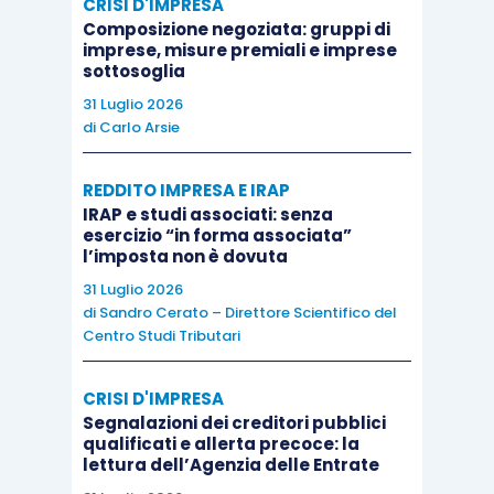
CRISI D'IMPRESA
rallentamento dell’indice di
Composizione negoziata: gruppi di
sorpresa sulla crescita
imprese, misure premiali e imprese
sottosoglia
economica (cfr. fig. 4),
segnalano che è ragionevole
31 Luglio 2026
di
Carlo Arsie
attendersi una moderazione
del
momentum
della crescita
REDDITO IMPRESA E IRAP
in T2 2018, specialmente nei
IRAP e studi associati: senza
paesi emergenti asiatici, su
esercizio “in forma associata”
l’imposta non è dovuta
cui peseranno
31 Luglio 2026
maggiormente le incertezze
di
Sandro Cerato – Direttore Scientifico del
relative alle politiche
Centro Studi Tributari
protezionistiche
statunitensi.
CRISI D'IMPRESA
Segnalazioni dei creditori pubblici
Contestualmente,
le
qualificati e allerta precoce: la
condizioni finanziarie dei
lettura dell’Agenzia delle Entrate
principali ME restano