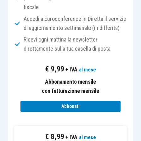
Le condizioni finanziarie restano
fiscale
espansive e l’inflazione, ancora
moderata, lascia margine di manovra
Accedi a Euroconference in Diretta il servizio
alle banche centrali
di aggiornamento settimanale (in differita)
Ricevi ogni mattina la newsletter
direttamente sulla tua casella di posta
€
9,99
Dal
flash-crash
di inizio
+ IVA
al mese
febbraio, le attività
Abbonamento mensile
finanziarie dei mercati
con fatturazione mensile
emergenti (ME) hanno
riportato perfomance
Abbonati
pressoché negative,
risentendo di una
combinazione di fattori
: la
€
8,99
+ IVA
al mese