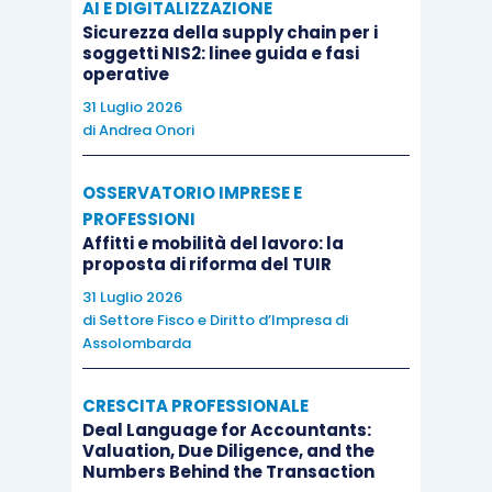
AI E DIGITALIZZAZIONE
economico turco in questi
Sicurezza della supply chain per i
primi mesi del 2018. Nel
soggetti NIS2: linee guida e fasi
operative
breve termine,
i rischi per i
31 Luglio 2026
paesi emergenti nel loro
di
Andrea Onori
complesso restano legati a
quattro fattori: in primo
OSSERVATORIO IMPRESE E
luogo la propensione al
PROFESSIONI
rischio degli investitori
, in
Affitti e mobilità del lavoro: la
proposta di riforma del TUIR
secondo luogo le
31 Luglio 2026
aspettative dei mercati sui
di
Settore Fisco e Diritto d’Impresa di
prossimi rialzi della Fed
ed
Assolombarda
infine
i possibili progressi
su alcune questioni
CRESCITA PROFESSIONALE
politiche
(quali, la possibilità
Deal Language for Accountants:
Valuation, Due Diligence, and the
che l’Argentina riceva
Numbers Behind the Transaction