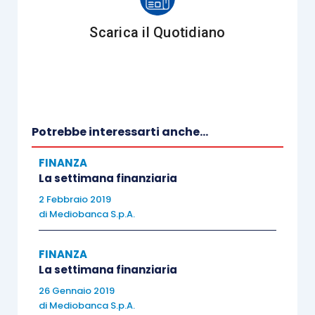
investitori alcuni episodi
Scarica il Quotidiano
verificatesi nei singoli
paesi
(quali, le nuove
sanzioni in Russia, la
richiesta di aiuto
dell’Argentina al FMI e il
Potrebbe interessarti anche...
deprezzamento della lira
turca),
l’intensificarsi delle
FINANZA
tensioni politiche in Medio
La settimana finanziaria
Oriente
(che hanno fatto
2 Febbraio 2019
di
Mediobanca S.p.A.
salire ulteriormente il prezzo
del petrolio)
e i timori di una
FINANZA
svolta protezionistica
La settimana finanziaria
dell’amministrazione
26 Gennaio 2019
Trump
. Conseguentemente,
di
Mediobanca S.p.A.