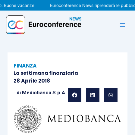
Vai
Buone vacanze!
Euroconference News riprenderà le pubblicazion
al
contenuto
FINANZA
La settimana finanziaria
28 Aprile 2018
di
Mediobanca S.p.A.