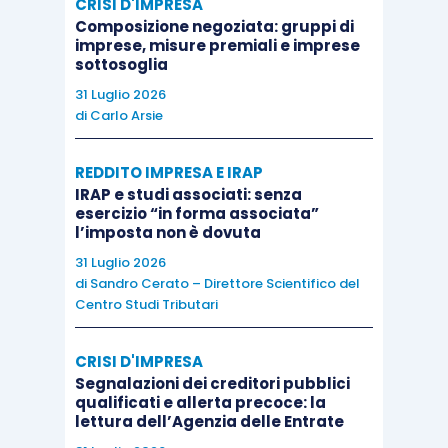
CRISI D'IMPRESA
dati recenti giustificano la prudenza
, mitigati da
Composizione negoziata: gruppi di
imprese, misure premiali e imprese
una immutata fiducia nel fatto che l’inflazione
sottosoglia
convergerà, confermando la necessità di un
31 Luglio 2026
ampio margine di accomodamento monetario per
di
Carlo Arsie
garantire un ritorno sostenuto dei tassi di
inflazione verso livelli inferiori, ma vicini al 2% nel
REDDITO IMPRESA E IRAP
IRAP e studi associati: senza
medio termine.
esercizio “in forma associata”
l’imposta non è dovuta
La riunione di questa settimana, di fatto, ha
31 Luglio 2026
di
Sandro Cerato – Direttore Scientifico del
aumentato l’incertezza sulla tempistica
dei
Centro Studi Tributari
prossimi annunci di politica monetaria,
rendendo
equiprobabili le date delle riunioni di giugno e
CRISI D'IMPRESA
luglio
quali possibili per un nuovo annuncio di
Segnalazioni dei creditori pubblici
qualificati e allerta precoce: la
cambiamento di politica monetaria.
Infatti, se da
lettura dell’Agenzia delle Entrate
un lato a giugno la BCE avrà a disposizione le