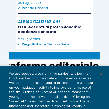
riguardo l’andamento dell’economia, queste
30 Luglio 2026
risultano più moderate rispetto a quanto
di
Patrizia Canepa
prospettato nei mesi scorsi.
La BCE ha
AI E DIGITALIZZAZIONE
pubblicato la
survey
sulle condizioni del mercato
EU AI Act e studi professionali: le
creditizio nell’Area Euro (BLS dall’inglese
Bank
scadenze concrete
Lending Survey
), che mostra un sostanziale
27 Luglio 2026
allentamento degli standard di credito da parte
di
Diego Barberi
e
Stefano Dovier
delle banche dell’Area in T1. L’8% delle banche ha
segnalato standard più semplici sui prestiti alle
imprese (dallo 0%), l’11% sui mutui alle famiglie
(dal 6%) e il 3% sui prestiti al consumo alle
We use cookies, also from third parties, to allow the
functionalities of our website and offered services as
famiglie (dall’1%). Le banche prevedono un
well as, on the basis of your prior consent, to use data
allentamento più modesto per le imprese e
on your navigation activity to improve performance of
the site. Clicking on “Accept All cookies” means that
maggiore per le famiglie in T2. Inoltre, le banche
you agree to the activation of all cookies. Clicking on
hanno segnalato un aumento della domanda netta
"Reject All" means that the default settings will be left
unchanged and, therefore, browsing will continue
di credito da parte di famiglie e imprese.
I