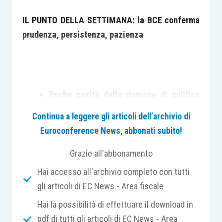
IL PUNTO DELLA SETTIMANA: la BCE conferma
prudenza, persistenza, pazienza
Poche novità dalla riunione di politica
monetaria della BCE
Continua a leggere gli articoli dell’archivio di
Il Consiglio Direttivo prende atto che la
Euroconference News, abbonati subito!
crescita economica dell’Area Euro ha
mostrato una moderazione nel
Grazie all'abbonamento
momentum,
mentre l’inflazione
core
si è
Hai accesso all'archivio completo con tutti
sposata lateralmente
gli articoli di EC News - Area fiscale
La riunione di questa settimana, di fatto
Hai la possibilità di effettuare il download in
ha aumenta l’incertezza sulla tempistica
pdf di tutti gli articoli di EC News - Area