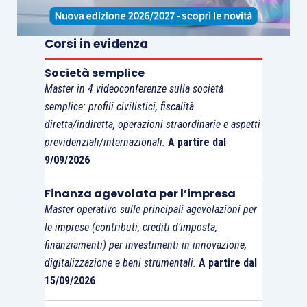
Corsi in evidenza
Società semplice
Master in 4 videoconferenze sulla società
semplice: profili civilistici, fiscalità
diretta/indiretta, operazioni straordinarie e aspetti
previdenziali/internazionali.
A partire dal
9/09/2026
LA SETTIMANA TRASCORSA
Finanza agevolata per l’impresa
Master operativo sulle principali agevolazioni per
EUROPA: l’indice PMI arresta il proprio calo in
le imprese (contributi, crediti d’imposta,
finanziamenti) per investimenti in innovazione,
aprile
digitalizzazione e beni strumentali.
A partire dal
15/09/2026
La stima preliminare del PMI composito per