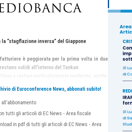
Area
Artic
a “stagflazione inversa” del Giappone
CRI
Com
imp
fatturiere è peggiorata per la prima volta in due
sot
 restano solidi all’interno del Tankan
31 L
di
Ca
ntinua a restare particolarmente moderate, anche
sorbire l’aumento dei salari attraverso una
archivio di Euroconference News, abbonati subito!
RED
IRAP
di investimento per il resto del 2018 delle diverse
e all'abbonamento
for
31 L
 tutti gli articoli di EC News - Area fiscale
di
Sa
nload in pdf di tutti gli articoli di EC News - Area
Studi
fase di “
stagflazione inversa”,
ovvero in una fase