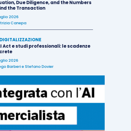
uation, Due Diligence, and the Numbers
ind the Transaction
uglio 2026
trizia Canepa
E DIGITALIZZAZIONE
I Act e studi professionali: le scadenze
crete
uglio 2026
ego Barberi
e
Stefano Dovier