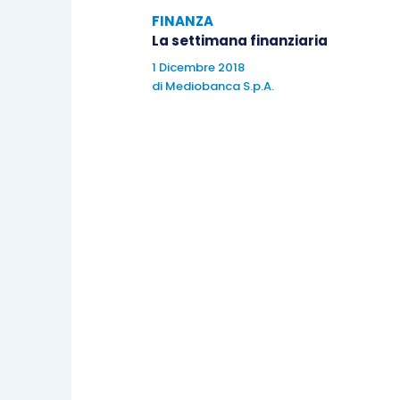
Il Tankan manifatturiero mostra il
FINANZA
primo calo da marzo ‘16
La settimana finanziaria
1 Dicembre 2018
di
Mediobanca S.p.A.
LA SETTIMANA TRASCORSA