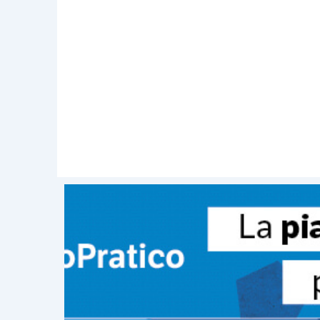
EUROPA: ancora dati in rallentamento
vincolo di capacità produttiva
I dati relative al commercio tedesc
febbraio
, lasciando intravedere una mo
L’avanzo commerciale è sceso a € 19,2 m
esportazioni sono diminuite del 3,2% m/m
calo delle esportazioni è in linea con il
i condizionamenti negativi e le diffi
industriale dell’Area Euro ha mostr
consenso: 0,2% m/m)
. La produzione 
crescita scende a 2,9% a/a (consenso: 
sottotono per l’attività produttiva d
comunque visto il tasso di crescita 
Questo rallentamento sembra essere s
meteorologiche avverse, la forza dell’eur