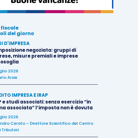
 fiscale
oli del giorno
SI D'IMPRESA
posizione negoziata: gruppi di
rese, misure premiali e imprese
tosoglia
uglio 2026
rlo Arsie
DITO IMPRESA E IRAP
 e studi associati: senza esercizio “in
ma associata” l’imposta non è dovuta
uglio 2026
ndro Cerato – Direttore Scientifico del Centro
 Tributari