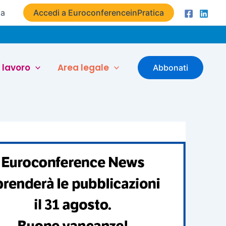
ta
Accedi a EuroconferenceinPratica
 lavoro
Area legale
Abbonati