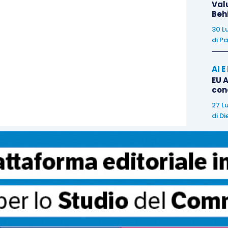
 per l’Area Euro, ma alla base sembra esserci un
Val
Beh
30 L
di
Pa
o segnalano un contesto più debole nel mese di
derata perdita di
momentum
della crescita tedesca.
AI 
iliardi rispetto ai precedenti € 21,5, dopo che le
EU A
con
 e che le importazioni sono diminuite dell’1,2%. Il
 recente calo degli ordinativi, anche se hanno pesato
27 L
di
Di
coltà di approvvigionamento. Anche
la produzione
ato un rallentamento in febbraio, (-0,8% m/m;
continua a crescere su base annua, ma il tasso di
3,8% a/a).
Il dato conferma dunque un inizio anno
elle imprese dell’Area Euro, dopo un 2017 che ha
dell’economia aggregata ai massimi da 10 anni.
tato guidato da tre fattori, quali le condizioni
o e vincoli di capacità produttiva. Infatti, la
survey