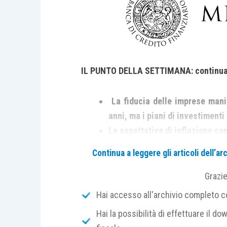
IL PUNTO DELLA SETTIMANA: continua l
La fiducia delle imprese mani
anni, ma i piani di investimenti
Le aspettative di inflazione co
perché le imprese cercano di as
Continua a leggere gli articoli dell’
riduzione dei servizi
Restano positive solidi i piani 
Grazi
società
Hai accesso all'archivio completo con
Hai la possibilità di effettuare il dow
Il Giappone continua a permanere in una 