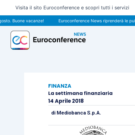
Vai
Visita il sito Euroconference e scopri tutti i servizi
al
contenuto
 Buone vacanze!
Euroconference News riprenderà le pubblicazi
FINANZA
La settimana finanziaria
14 Aprile 2018
di
Mediobanca S.p.A.