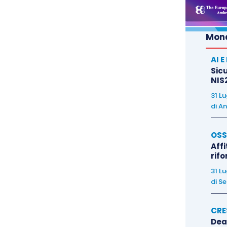
aumenti salariali mantenendo
moderata l’inflazione
Mond
AI 
Sicu
NIS2
31 L
di
An
OSS
Affi
rif
31 L
di
Se
CRE
Dea