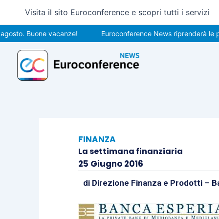
Vai
Visita il sito Euroconference e scopri tutti i servizi
al
contenuto
to. Buone vacanze!
Euroconference News riprenderà le pubblic
FINANZA
La settimana finanziaria
25 Giugno 2016
di
Direzione Finanza e Prodotti – B