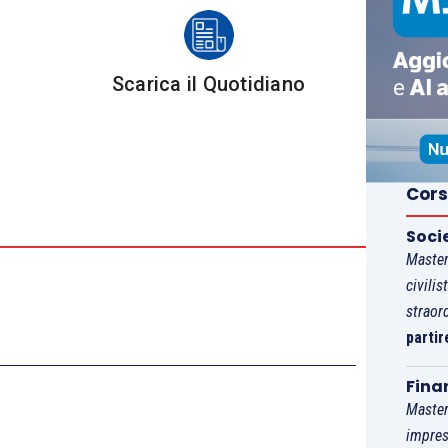
Scarica il Quotidiano
 -2.07%, Ftse MIB -5.96%
Cors
Soci
Master
 +1.57%, Nasdaq Composite +1.34%
civilis
straor
partir
Fina
Master
impres