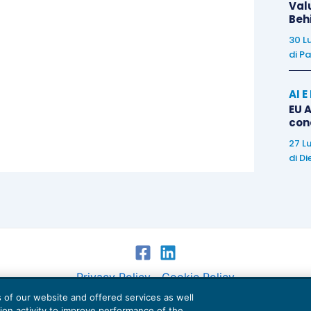
Val
Beh
30 L
di
Pa
rciale di maggio, in rosso di ¥ 40.7 mld a fronte di
 i +¥ 823 mld del mese precedente: mentre l’import
AI 
 è stato in calo dell’11.4% su anno, il peggior dato
EU A
con
no le interruzioni produttive causate dal recente
27 L
anda dai mercati emergenti. Sebbene la fiducia
di
Di
eggermente a giugno (+3) dopo il minimo da tre anni
 Tankan, il settore vede il quarto mese consecutivo
Privacy Policy
Cookie Policy
es of our website and offered services as well
Euroconference NEWS è una testata registrata al Tribunale di Milano Reg. n. 8556/2026
tion activity to improve performance of the