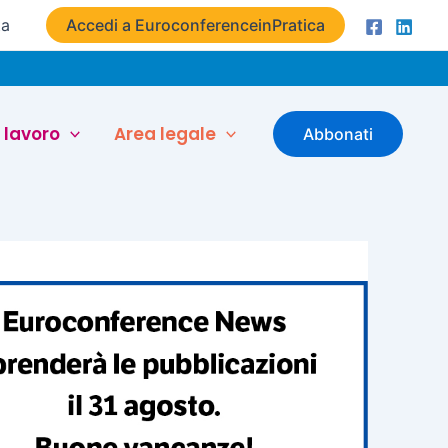
ta
Accedi a EuroconferenceinPratica
 lavoro
Area legale
Abbonati