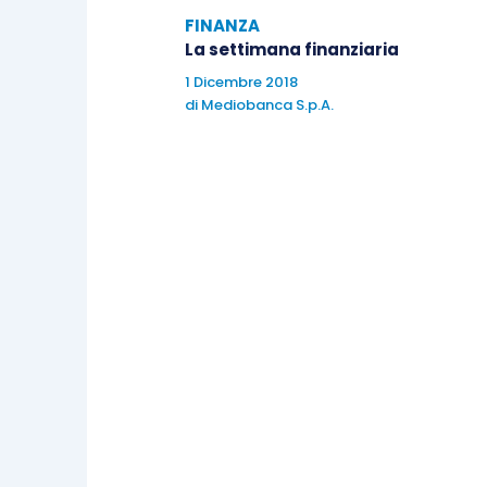
FINANZA
La settimana finanziaria
Stati Uniti
1 Dicembre 2018
di
Mediobanca S.p.A.
Attenzione alla serie di dati giunti dal
si attestano in maggio a 1164k, in lieve
comunque meglio delle stime a 1150k. In 
edilizi, a 1138k rispetto ai precedenti 
potrebbe essere rivisto al rialzo com
anche le vendite di case esistenti, che 
sembrando confermare la tenuta del se
consensus, il dato si è infatti attes
precedente.