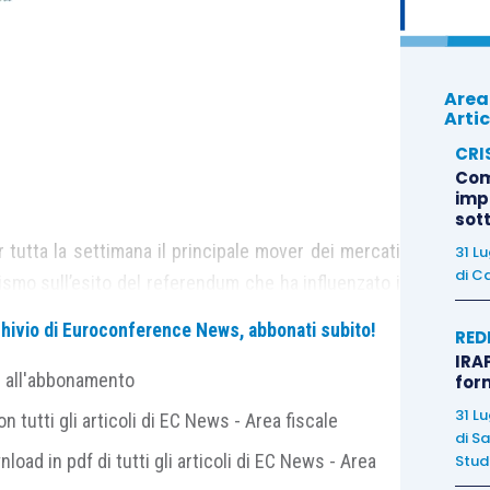
Area
Artic
CRI
Com
imp
sot
 tutta la settimana il principale mover dei mercati
31 L
di
Ca
mismo sull’esito del referendum che ha influenzato i
sostiene i listini azionari, fino alla smentita
archivio di Euroconference News, abbonati subito!
RED
oto (uscito stanotte), che ha portato profondamente
IRAP
o ovviamente in modo estremo su quelle europee. Il
e all'abbonamento
for
 dove sono ovviamente più forti le connessioni e
31 L
 tutti gli articoli di EC News - Area fiscale
di
Sa
tannico; la sterlina ha toccato stamattina i minimi
nload in pdf di tutti gli articoli di EC News - Area
Studi
iate dimissioni di Cameron, si resta ora in attesa