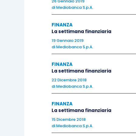
26 Gennaio 2019
Nikkei -4.15%, Hang Seng +0.44%, Shan
di
Mediobanca S.p.A.
FINANZA
La settimana finanziaria
Indicazioni macroeconomiche
19 Gennaio 2019
di
Mediobanca S.p.A.
Europa
FINANZA
La settimana finanziaria
Settimana incentrata sul sentiment dei 
22 Dicembre 2018
al consumo pubblicato dalla Commissi
di
Mediobanca S.p.A.
sulla crescita economica, misurate dal
precedenti. Pubblicata, inoltre, la lettu
FINANZA
La settimana finanziaria
Composto e Servizi, rispettivamente per
51.5, 53.1 e 53.3.
15 Dicembre 2018
di
Mediobanca S.p.A.