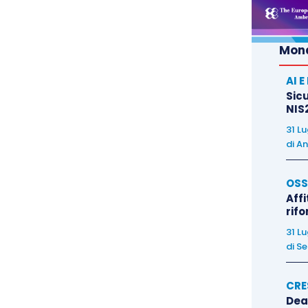
Mond
AI 
 mercato immobiliare. Le nuove costruzioni abitative
Sicu
 calo dalle 1167k riviste del periodo precedente, ma
NIS2
salita, rispetto a aprile, invece, i nuovi permessi
31 L
di
An
1130K; il dato è inferiore al consensus di 1145k, ma
e avvenuto per i numeri del mese precedente. Bene
OSS
toccano in maggio i massimi degli ultimi nove anni,
Affi
ttore nel Q2: se pur leggermente al di sotto del
rif
tato a 5.53mln di unità dopo le 5.43mln del mese
31 L
di
Se
CRE
Dea