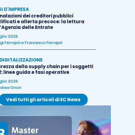
SI D'IMPRESA
alazioni dei creditori pubblici
ificati e allerta precoce: la lettura
l’Agenzia delle Entrate
uglio 2026
igi Ferrajoli
e
Francesco Ferrajoli
E DIGITALIZZAZIONE
rezza della supply chain per i soggetti
: linee guida e fasi operative
uglio 2026
drea Onori
Vedi tutti gli articoli di EC News