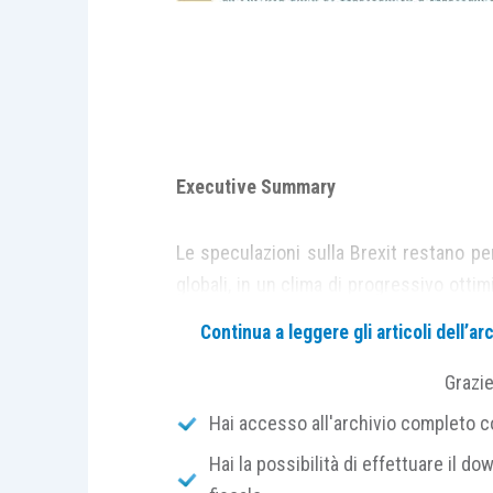
Executive Summary
Le speculazioni sulla Brexit restano per
globali, in un clima di progressivo otti
cambi, i prezzi delle commodities e 
Continua a leggere gli articoli dell’
rappresentata dall’esito effettivo del v
in rosso le borse asiatiche e ha pesat
Grazi
settore più colpitoè quello bancario,
Hai accesso all'archivio completo con
l’esposizione al sistema finanziario bri
Hai la possibilità di effettuare il dow
degli ultimi trent’anni. Dopo le annunc