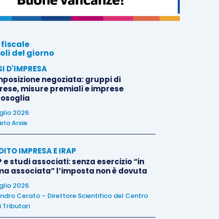
 fiscale
oli del giorno
SI D'IMPRESA
posizione negoziata: gruppi di
rese, misure premiali e imprese
tosoglia
uglio 2026
rlo Arsie
DITO IMPRESA E IRAP
 e studi associati: senza esercizio “in
ma associata” l’imposta non è dovuta
uglio 2026
ndro Cerato – Direttore Scientifico del Centro
 Tributari