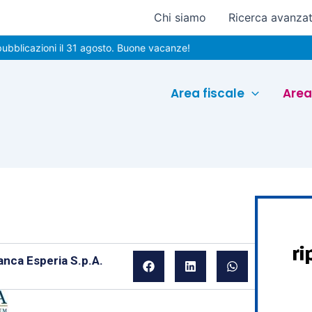
Chi siamo
Ricerca avanza
azioni il 31 agosto. Buone vacanze!
Area fiscale
Area
anca Esperia S.p.A.