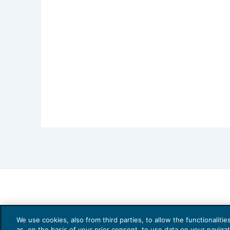
Asia
Dal Giappone, focus sulla bilancia comme
stime per un surplus di ¥ 70 mld e dopo
è stato in linea con le attese, l’export
degli ultimi quattro mesi, mentre pesa
terremoto a Kumamoto e la debole dom
delle imprese manifatturiere migliori l
segnato a maggio (+2), secondo l’indice
in contrazione, a 47.8 punti.
Newsflow societario
We use cookies, also from third parties, to allow the functionaliti
as, on the basis of your prior consent, to use data on your naviga