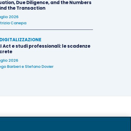
uation, Due Diligence, and the Numbers
ind the Transaction
uglio 2026
trizia Canepa
E DIGITALIZZAZIONE
I Act e studi professionali: le scadenze
crete
uglio 2026
ego Barberi
e
Stefano Dovier