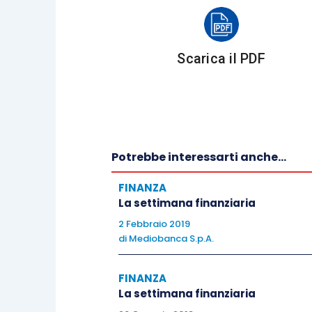
Europa
Scarica il PDF
Stoxx Europe 600 -0.69%, Euro Stoxx 50
Stati Uniti
Potrebbe interessarti anche...
FINANZA
S&P 500 +1.70%, Dow Jones Industrial
La settimana finanziaria
2 Febbraio 2019
di
Mediobanca S.p.A.
Asia
FINANZA
La settimana finanziaria