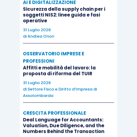
AI E DIGITALIZZAZIONE
Sicurezza della supply chain per i
soggetti NIS2: linee guida e fasi
operative
LA SETTIMANA TRASCORSA
31 Luglio 2026
di
Andrea Onori
EUROPA: inflazione ancora modesta nell’Area
OSSERVATORIO IMPRESE E
Euro
PROFESSIONI
Affitti e mobilità del lavoro: la
L’indicatore ESI rilasciato dalla Commissione
proposta di riforma del TUIR
Europea ha registrato una moderazione nel
31 Luglio 2026
di
Settore Fisco e Diritto d’Impresa di
mese di febbraio, pur restando comunque ad un
Assolombarda
livello elevato
: l’indice è passato dal 114.9 di
gennaio a 114.1, al minimo da quattro mesi.
CRESCITA PROFESSIONALE
L’indicatore si allinea, così, a quanto emerso
Deal Language for Accountants:
Valuation, Due Diligence, and the
dall’indice PMI composito, sceso a febbraio, e
Numbers Behind the Transaction
segnala che la crescita economica potrebbe