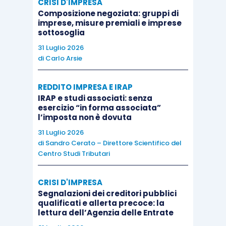
CRISI D'IMPRESA
commenti di Powell fanno
Composizione negoziata: gruppi di
aumentare le probabilità
imprese, misure premiali e imprese
sottosoglia
che lui ed altri membri del
FOMC spostino verso l’alto
31 Luglio 2026
di
Carlo Arsie
il sentiero delle proiezioni
dei tassi di interesse
REDDITO IMPRESA E IRAP
“prendendo in
IRAP e studi associati: senza
considerazione quanto
esercizio “in forma associata”
l’imposta non è dovuta
accaduto da dicembre a
31 Luglio 2026
marzo”.
Gli aumenti saranno
di
Sandro Cerato – Direttore Scientifico del
3 o 4 nel 2018? Powell non
Centro Studi Tributari
ha risposto, per non
pregiudicare la visione degli
CRISI D'IMPRESA
Segnalazioni dei creditori pubblici
altri membri del FOMC
.
qualificati e allerta precoce: la
Mentre i mercati hanno
lettura dell’Agenzia delle Entrate
aumentato le probabilità di