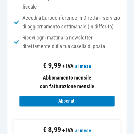
fiscale
Durante la testimonianza al
Accedi a Euroconference in Diretta il servizio
Congresso, il neo-eletto
di aggiornamento settimanale (in differita)
presidente della Fed,
Ricevi ogni mattina la newsletter
Jerome Powell, ha
direttamente sulla tua casella di posta
rassicurato i mercati sul
fatto che
la politica
€
9,99
monetaria continuerà sul
+ IVA
al mese
sentiero precedente, con
Abbonamento mensile
rialzi graduali e senza
con fatturazione mensile
modifiche al piano di
normalizzazione del
Abbonati
bilancio
, cercando un
equilibrio per evitare un
surriscaldamento
€
8,99
+ IVA
al mese