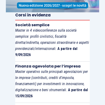
governativi salito sopra
2.9%, per stabilizzarsi a
Corsi in evidenza
2.8%.
Il mercato di fatto
non aveva previso che il
Società semplice
Governatore della Fed
Master in 4 videoconferenze sulla società
avrebbe riconosciuto così
semplice: profili civilistici, fiscalità
diretta/indiretta, operazioni straordinarie e aspetti
apertamente i
previdenziali/internazionali.
A partire dal
miglioramenti
9/09/2026
congiunturali
dell’economia statunitense
Finanza agevolata per l’impresa
e la possibilità di revisione
Master operativo sulle principali agevolazioni per
al rialzo delle proiezioni
le imprese (contributi, crediti d’imposta,
ufficiali dei tassi di
finanziamenti) per investimenti in innovazione,
digitalizzazione e beni strumentali.
A partire dal
interesse sui
fed funds
.
Il
15/09/2026
segmento a lungo termine
resta comunque