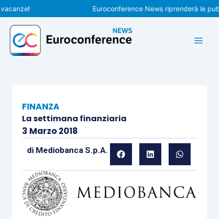
Vai
canze!
Euroconference News riprenderà le pubblica
al
contenuto
FINANZA
La settimana finanziaria
3 Marzo 2018
di
Mediobanca S.p.A.