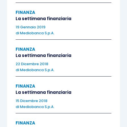
dovrebbe sostenere la
produttività.
Sul fronte
FINANZA
dell’inflazione, il
La settimana finanziaria
Governatore ha dichiarato
19 Gennaio 2019
di
Mediobanca S.p.A.
che l’
inflazione
è rimasta
sorprendentemente bassa
FINANZA
nel corso del 2017
per
La settimana finanziaria
effetto di fattori
22 Dicembre 2018
temporanei che non si
di
Mediobanca S.p.A.
ripeteranno
e pertanto è
ragionevole attendersi che
FINANZA
la crescita dei prezzi
La settimana finanziaria
raggiungerà il target
15 Dicembre 2018
di
Mediobanca S.p.A.
mantenendosi in un intono
del 2% nel medio termine,
FINANZA
mentre la solidità del