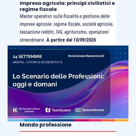
Impresa agricola: principi civilistici e
“appesantito” dalla carenza
regime fiscale
Master operativo sulla fiscalità e gestione delle
globale di
safe asset
. Si noti
imprese agricole: regime fiscale, società agricole,
a tal proposito che
tassazione redditi, IVA, agriturismo, operazioni
l’economista di Berkeley,
straordinarie.
A partire dal 10/09/2026
Barry Eichengreen stima
che la quota di titoli di stato
dei paesi sviluppati (AAA e
AA) si sia ridotta dal 45%
del PIL globale nel 2009 a
poco più del 10% nel 2015,
mantenendo il
term
premium
ridotto a livello
globale
.
Mondo professione