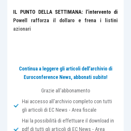
IL PUNTO DELLA SETTIMANA: l’intervento di
Powell rafforza il dollaro e frena i listini
azionari
I commenti di J.Powell sulle prospettive
Continua a leggere gli articoli dell’archivio di
dell’economia statunitense sono stati
Euroconference News, abbonati subito!
generalmente ottimisti: resta basso il
rischio di
overheating
, mentre i salari
Grazie all'abbonamento
inizieranno a salire per effetto della
Hai accesso all'archivio completo con tutti
solidità del mercato del lavoro
gli articoli di EC News - Area fiscale
Aumenta la probabilità prezzata dal
Hai la possibilità di effettuare il download in
mercato di 4 rialzi dei tassi nel 2018
pdf di tutti gli articoli di EC News - Area