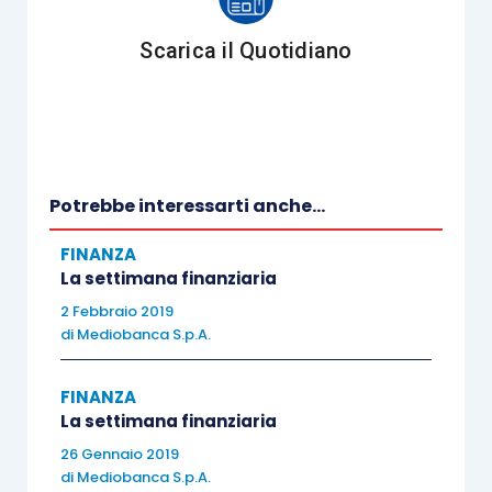
Secondo Powell,
la riforma
Scarica il Quotidiano
fiscale avrà un effetto
positivo sulla domanda
aggregata
, il miglioramento
del mercato del lavoro
continuerà a sostenere le
Potrebbe interessarti anche...
spesa dei consumatori e le
aziende si sentiranno più
FINANZA
fiduciose nell’investire,
La settimana finanziaria
anche beneficiando della
2 Febbraio 2019
di
Mediobanca S.p.A.
congiuntura mondiale in cui
la crescita continua
FINANZA
rafforzarsi in modo
La settimana finanziaria
sincronizzato a livello
26 Gennaio 2019
geografico.
Tutto ciò
di
Mediobanca S.p.A.