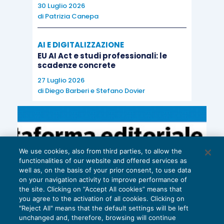
30 Luglio 2026
essersi avvicinata ad un picco. La scomposizione
di
Patrizia Canepa
per componenti ha mostrato che tutti i settori, a
parte il settore dei servizi, hanno registrato un
AI E DIGITALIZZAZIONE
calo. Tra le maggiori economie della regione, il
EU AI Act e studi professionali: le
scadenze concrete
sentiment
economico è diminuito in Germania,
27 Luglio 2026
Francia e Spagna, mentre in Italia è tornato verso
di
Diego Barberi
e
Stefano Dovier
i massimi da quasi 17 anni, registrato alla fine
dello scorso anno (108.7). Sempre in Italia,
sorprendono al rialzo a febbraio sia l’indice di
fiducia dei consumatori, in crescita da 115,5 a
We use cookies, also from third parties, to allow the
115,6 punti (consenso:115,0), che l’indice di
functionalities of our website and offered services as
fiducia delle imprese manifatturiere, in aumento
well as, on the basis of your prior consent, to use data
on your navigation activity to improve performance of
da 109,9 punti a 110,6 (consenso:109,2).
the site. Clicking on “Accept All cookies” means that
L’inflazione resta moderata nell’Area Euro nel
you agree to the activation of all cookies. Clicking on
"Reject All" means that the default settings will be left
mese di febbraio
: questo è quanto emerge dalle
unchanged and, therefore, browsing will continue