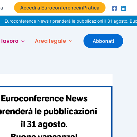
ta
Accedi a EuroconferenceinPratica
onference News riprenderà le pubblicazioni il 31 agosto. Buone vaca
 lavoro
Area legale
Abbonati