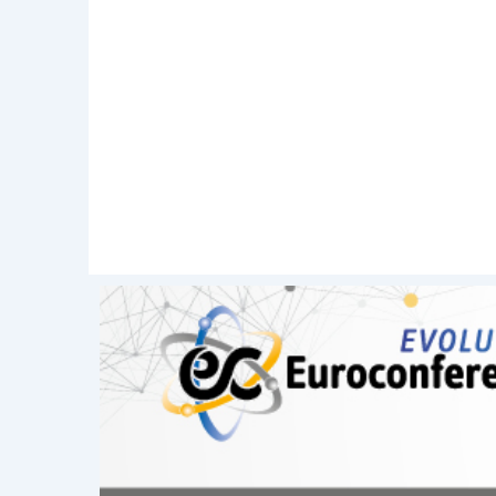
Asia: l’inflazione in Giappone stent
produzione in Cina
In Giappone sono stati pubblicati i
dati
dicembre l’inflazione resta negativa e l
base annua, mentre l’inflazione core ral
dei pagamenti mostra che il saldo corren
se pur leggermente inferiore alle stime,
rispetto all’anno precedente.
Dalla Cina
giungono nuovi segnali di 
produzione cinesi relativi al mese di 
alle attese: 5.5% tendenziale contro 
consumo relativi allo stesso periodo, 