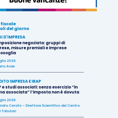
 fiscale
oli del giorno
SI D'IMPRESA
posizione negoziata: gruppi di
rese, misure premiali e imprese
tosoglia
uglio 2026
rlo Arsie
DITO IMPRESA E IRAP
 e studi associati: senza esercizio “in
ma associata” l’imposta non è dovuta
uglio 2026
ndro Cerato – Direttore Scientifico del Centro
 Tributari