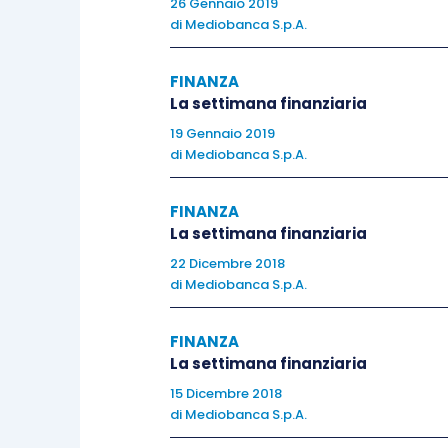
26 Gennaio 2019
di
Mediobanca S.p.A.
La produzione industriale della zona Eu
accelerato nel quarto trimestre del
FINANZA
La settimana finanziaria
cresciuta ad un tasso pari a 1.5% sul
analisi che si aspettavano un 1.2%. Il 
19 Gennaio 2019
di
Mediobanca S.p.A.
il miglioramento è stato piuttosto g
Germania (2.2% a/a), che ha beneficiat
FINANZA
italiano è stato dello 0.7% rispetto al 
La settimana finanziaria
22 Dicembre 2018
L’outlook positivo è stato confermato a
di
Mediobanca S.p.A.
che hanno ribadito che la crescita dell’a
dinamica di fondo dell’inflazione rim
FINANZA
La settimana finanziaria
sebbene nei prossimi mesi si potrebbe
15 Dicembre 2018
supportati dall’effetto base. Dai verbal
di
Mediobanca S.p.A.
consiglio direttivo in merito alla decis