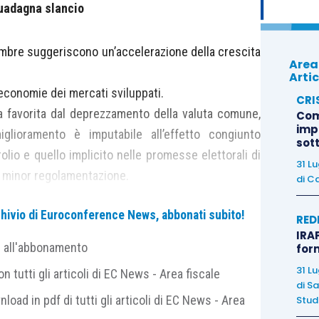
guadagna slancio
cembre suggeriscono un’accelerazione della crescita
Area
Artic
 economie dei mercati sviluppati.
CRI
ata favorita dal deprezzamento della valuta comune,
Com
imp
iglioramento è imputabile all’effetto congiunto
sot
olio e quello implicito nelle promesse elettorali di
31 L
e minor regolamentazione.
di
Ca
 Manager Index) manifatturiero nella Area Euro a
archivio di Euroconference News, abbonati subito!
RED
IRAP
to da aprile 2011 (54,9). La solida performance del
e all'abbonamento
for
uro, che sta aiutando la competitività delle imprese.
31 L
 tutti gli articoli di EC News - Area fiscale
(incluso il commercio interno all’Area Euro) sono
di
Sa
 competitività dovuto alla svalutazione dell’Euro,
nload in pdf di tutti gli articoli di EC News - Area
Studi
cinque anni e mezzo. Tutto questo lascia ipotizzare