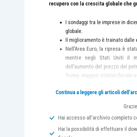
recupero con la crescita globale che 
I sondaggi tra le imprese in di
globale.
Il miglioramento è trainato dalle
Nell’Area Euro, la ripresa è st
mentre negli Stati Uniti il m
dell’aumento del prezzo del petr
Trump, maggior stimolo fiscale 
L’indice Pmi (dall’inglese Purchasing
Continua a leggere gli articoli dell’
dicembre ha registrato il valore più al
Grazi
settore è legata all’indebolimento dell’e
Hai accesso all'archivio completo con
I nuovi ordini sia interni sia esteri 
cresciuti, stimolati dall’aumento della
Hai la possibilità di effettuare il dow
toccando il livello record degli ultimi 