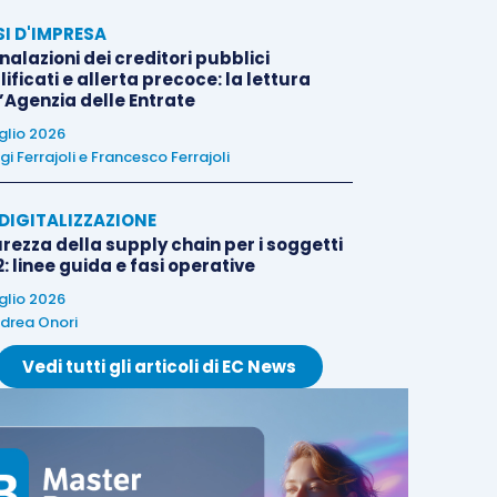
SI D'IMPRESA
alazioni dei creditori pubblici
ificati e allerta precoce: la lettura
l’Agenzia delle Entrate
uglio 2026
igi Ferrajoli
e
Francesco Ferrajoli
E DIGITALIZZAZIONE
rezza della supply chain per i soggetti
: linee guida e fasi operative
uglio 2026
drea Onori
Vedi tutti gli articoli di EC News