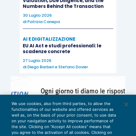
Valuation, Due Diligence, and the
promuovere ulteriori incentivi a progetti
Numbers Behind the Transaction
infrastrutturali.
30 Luglio 2026
di
Patrizia Canepa
AI E DIGITALIZZAZIONE
EU AI Act e studi professionali: le
Newsflow societario
scadenze concrete
27 Luglio 2026
di
Diego Barberi
e
Stefano Dovier
Europa
We use cookies, also from third parties, to allow the
Nella settimana appena trascorsa il settore
functionalities of our website and offered services as
bancario
è stato caratterizzato da importanti
well as, on the basis of your prior consent, to use data
on your navigation activity to improve performance of
news sui piani di ristrutturazione di
BMPS
e di
the site. Clicking on “Accept All cookies” means that
Unicredit
. BMPS ha annunciato il nuovo piano di
you agree to the activation of all cookies. Clicking on