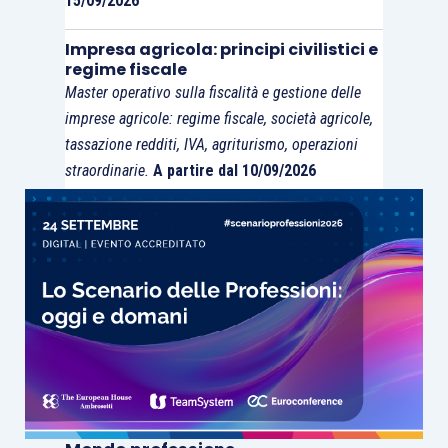
15/09/2026
trasporti, il dato sarebbe invece in crescita dello
0.2%.
Impresa agricola: principi civilistici e
regime fiscale
Master operativo sulla fiscalità e gestione delle
imprese agricole: regime fiscale, società agricole,
tassazione redditi, IVA, agriturismo, operazioni
Asia
straordinarie.
A partire dal 10/09/2026
In Giappone l’economia beneficia
dell’indebolimento della valuta e dei dati macro
positivi in relazione al settore manifatturiero; la
fiducia dei direttori d’acquisto, misurata
dall’indice PMI, è infatti salita a ottobre a 51.7, in
espansione dal 50.4 di settembre, continuando a
dare segnali positivi caratteristici di valori
superiori a 50. Inoltre, nonostante i prezzi al