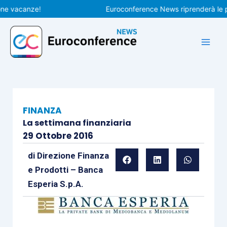
Vai
vacanze!
Euroconference News riprenderà le pubbli
al
contenuto
FINANZA
La settimana finanziaria
29 Ottobre 2016
di
Direzione Finanza
e Prodotti – Banca
Esperia S.p.A.