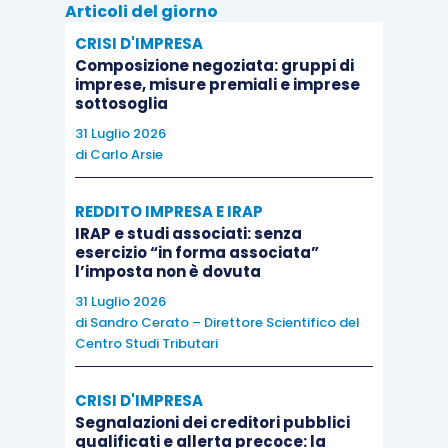
i valori toccati sono di 53.3 punti per il
Articoli del giorno
manifatturiero, 53.5 per i servizi e 53.7 per il
CRISI D'IMPRESA
Composizione negoziata: gruppi di
Composto. Anche l’indice di fiducia dei
imprese, misure premiali e imprese
consumatori si è attestato stabile a -8.0 punti;
sottosoglia
sempre in tema fiducia, il relativo indice tedesco
31 Luglio 2026
GfK ha registrato in settimana un leggero calo a
di
Carlo Arsie
9.7 punti. La pubblicazione del prodotto interno
REDDITO IMPRESA E IRAP
lordo francese relativo al terzo trimestre
IRAP e studi associati: senza
evidenzia che il paese continua a ma
esercizio “in forma associata”
leggermente meno delle previsioni: il dato
l’imposta non è dovuta
evidenzia un’espansione del Pil dello 0.2%
31 Luglio 2026
di
Sandro Cerato – Direttore Scientifico del
congiunturale, dopo lo stallo del secondo
Centro Studi Tributari
trimestre.
CRISI D'IMPRESA
Stati Uniti
Segnalazioni dei creditori pubblici
qualificati e allerta precoce: la