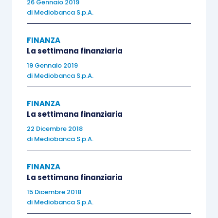
26 Gennaio 2019
di
Mediobanca S.p.A.
Europa
FINANZA
Stoxx Europe 600 -0.99%, Euro Stoxx 50 +0.02%,
La settimana finanziaria
Ftse MIB +0.59%
19 Gennaio 2019
di
Mediobanca S.p.A.
Stati Uniti
FINANZA
La settimana finanziaria
S&P 500 -0.39%, Dow Jones Industrial +0.04%,
22 Dicembre 2018
Nasdaq Composite -0.49%
di
Mediobanca S.p.A.
FINANZA
La settimana finanziaria
15 Dicembre 2018
Asia
di
Mediobanca S.p.A.