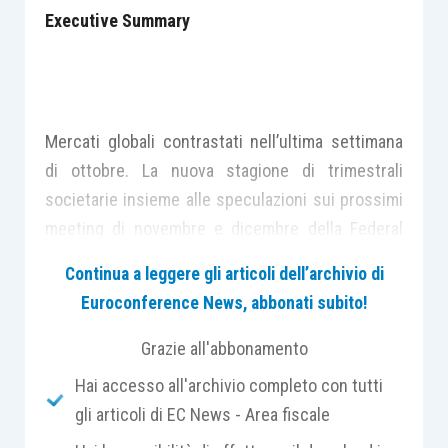
Executive Summary
Mercati globali contrastati nell’ultima settimana
di ottobre. La nuova stagione di trimestrali
societarie insieme alle speculazioni sui prossimi
meeting di novembre e dicembre della Federal
Reserve hanno focalizzato l’attenzione negli Stati
Continua a leggere gli articoli dell’archivio di
Uniti. Parallelamente sono continuate le
Euroconference News, abbonati subito!
oscillazioni del dollaro e dei rendimenti dei
governativi a seconda del prevalere o meno delle
Grazie all'abbonamento
speculazioni rialziste sulle prossime mosse
Hai accesso all'archivio completo con tutti
dell’istituto di emissione statunitense. In questa
gli articoli di EC News - Area fiscale
chiave devono essere letti il dato sulla crescita