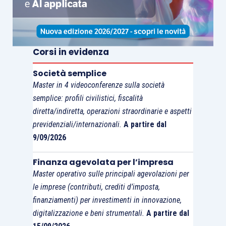
di agosto, al +0.7%, mentre a settembre la vendita
di case nuove si colloca appena sotto le stime, a
593mila unità, e la vendita di abitazioni in corso
Corsi in evidenza
sale al +1.5% su mese. Aspettando i dati ufficiali
del report di ottobre sul mercato del lavoro, le
Società semplice
richieste di sussidi continui si sono fermate a
Master in 4 videoconferenze sulla società
2039mila, ben al di sotto del consensus di
semplice: profili civilistici, fiscalità
diretta/indiretta, operazioni straordinarie e aspetti
2052mila e delle precedenti 2057mila, mentre i
previdenziali/internazionali.
A partire dal
primi sussidi si sono collocati in linea con le
9/09/2026
attese a 258mila. In deciso declino la fiducia dei
consumatori, con l’indice di ottobre che si ferma
Finanza agevolata per l’impresa
a 98.6 punti rispetto ai 101.50 previsti dal
Master operativo sulle principali agevolazioni per
consensus e ai 104.10 del periodo precedente,
le imprese (contributi, crediti d’imposta,
mentre è più leggero il ribasso degli ordini di beni
finanziamenti) per investimenti in innovazione,
digitalizzazione e beni strumentali.
A partire dal
durevoli dello stesso mese, al -0.1%: senza i