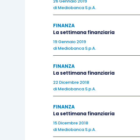
26 Gennaio 2019
annuo. Nel mentre, l’indice Sentix
di
Mediobanca S.p.A.
irrobustimento superiore alle attese 
riguarda l’Italia, ricordiamo dello scors
FINANZA
variazione congiunturale è stata nulla, 
La settimana finanziaria
mentre l’incremento tendenziale è stato 
19 Gennaio 2019
di
Mediobanca S.p.A.
FINANZA
La settimana finanziaria
Stati Uniti
22 Dicembre 2018
di
Mediobanca S.p.A.
Complice la festività del Labor Day, la 
macro per quanto riguarda gli Stati Uniti
FINANZA
La settimana finanziaria
una marcata debolezza, con il più lento 
non manifatturiero, rilasciato dall’ In
15 Dicembre 2018
di
Mediobanca S.p.A.
51.4 punti a fronte dei 54.9 attesi 