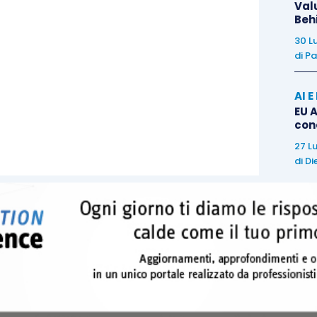
Val
Beh
one il focus è stato invece sul Pil, che nella
ciuto dello 0.2% rispetto ai primi tre mesi dell’anno,
30 L
di
Pa
ntate a una crescita piatta, come per il trimestre
ilevata tramite il deflatore del PIL ha registrato una
AI 
stimato dagli analisti. Qualche indicazione di rilievo
EU A
centrale ha deciso di lasciare i tassi invariati al
con
 secondo trimestre ha registrato una crescita dello
27 L
di
Di
eriore al +0.6% stimato dagli analisti e in netto calo
l 2016. La crescita annuale del 3.3% è comunque un
inflazione si è intanto attestata in rialzo dello 0.2%
rando i timori di deflazione.