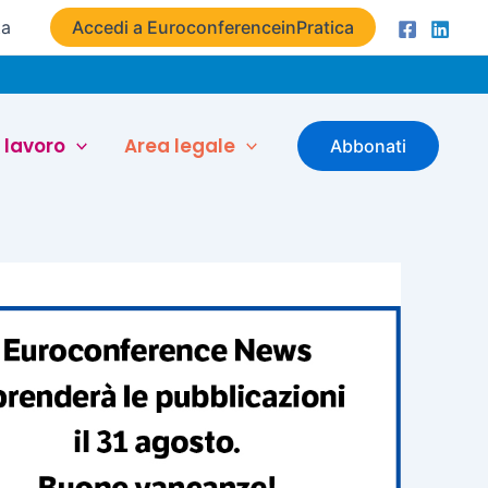
ta
Accedi a EuroconferenceinPratica
 lavoro
Area legale
Abbonati