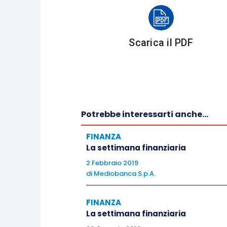
Asia
Scarica il PDF
Nikkei +0.24%, Hang Seng +3.58%, Shan
Indicazioni macroeconomiche
Potrebbe interessarti anche...
FINANZA
La settimana finanziaria
Europa
2 Febbraio 2019
di
Mediobanca S.p.A.
Come atteso dai mercati, la Bce ha lasci
FINANZA
ieri. Il focus macro, per la zona euro n
La settimana finanziaria
trimestre, che ha confermato una cresci