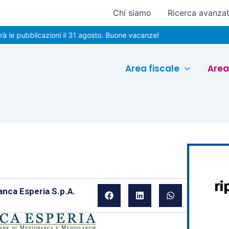
Chi siamo
Ricerca avanza
blicazioni il 31 agosto. Buone vacanze!
Area fiscale
Area
anca Esperia S.p.A.