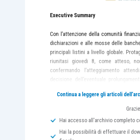
Executive Summary
Con l’attenzione della comunità finanzi
dichiarazioni e alle mosse delle banche
principali listini a livello globale. Pr
riunitasi giovedi 8, come atteso, no
confermando l’atteggiamento attendi
decisione dell’eventuale prolungamen
ribadito di essere pronto ad agire con
Continua a leggere gli articoli dell’
atteggiamento possibilista da parte d
rilasciate da Kuroda e dal vice govern
Grazi
per il meeting di questo mese un’ampia r
Hai accesso all'archivio completo con
intenzione di accelerare il percorso ver
Hai la possibilità di effettuare il dow
del Beige Book della Federal Reserve, i