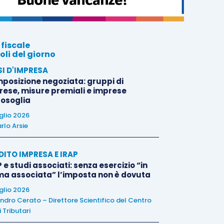
 fiscale
oli del giorno
SI D'IMPRESA
posizione negoziata: gruppi di
rese, misure premiali e imprese
tosoglia
uglio 2026
rlo Arsie
DITO IMPRESA E IRAP
 e studi associati: senza esercizio “in
ma associata” l’imposta non è dovuta
uglio 2026
ndro Cerato – Direttore Scientifico del Centro
 Tributari