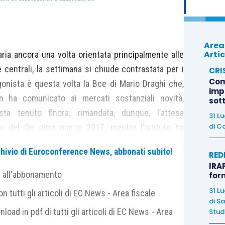
Area
Artic
aria ancora una volta orientata principalmente alle
 centrali, la settimana si chiude contrastata per i
CRI
Com
otagonista è questa volta la Bce di Mario Draghi che,
imp
n ha comunicato ai mercati sostanziali novità,
sot
sta tenuto finora: rimandata, dunque, l’attesa
31 L
di
Ca
to del Qe oltre marzo 2017, mentre l’Istituto ha
 ulteriori misure espansive se necessario. Stesso
archivio di Euroconference News, abbonati subito!
RED
ella Banca del Giappone che, nelle dichiarazioni
IRAP
atore Nakaso, ha confermato di avere in programma
e all'abbonamento
for
evisione dell’attuale politica monetaria e di avere
31 L
 tutti gli articoli di EC News - Area fiscale
so il target di inflazione al 2%. Dalla pubblicazione
di
Sa
nload in pdf di tutti gli articoli di EC News - Area
Studi
nfine, si evince come la scarsa pressione al rialzo