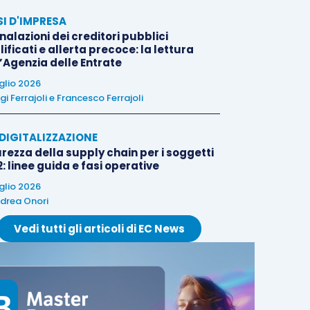
SI D'IMPRESA
alazioni dei creditori pubblici
ificati e allerta precoce: la lettura
l’Agenzia delle Entrate
uglio 2026
igi Ferrajoli
e
Francesco Ferrajoli
E DIGITALIZZAZIONE
rezza della supply chain per i soggetti
: linee guida e fasi operative
uglio 2026
drea Onori
Vedi tutti gli articoli di EC News