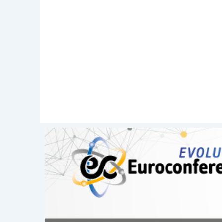
ulteriori stimoli monetari. In Giapp
pubblicazione finale riferita al Q2 è cres
superando le attese degli analisti orie
precedente. Nel frattempo, l’inflazione r
crescita dello 0.7%, inferiore allo 0.8% 
anche dall’Australia, dopo che la banca 
minimo storico dell’1.5%: il Pil che nel
0.5% rispetto ai tre mesi precedenti, inf
rispetto dal +1.0% del primo quarto de
valore che rassicura molti osservatori. L’
mensile contro il -0.3% di luglio, scongiu
Newsflow societario
Europa