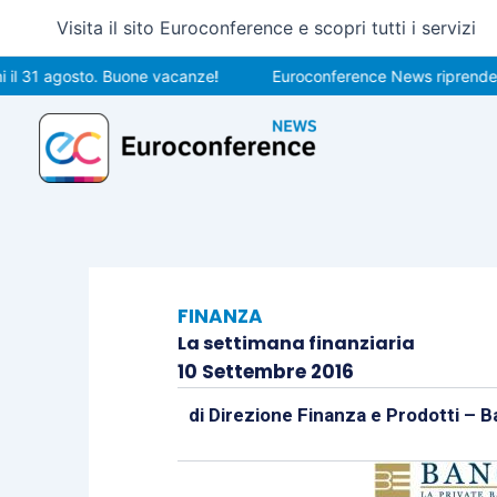
Vai
Visita il sito Euroconference e scopri tutti i servizi
al
contenuto
 agosto. Buone vacanze!
Euroconference News riprenderà le pub
FINANZA
La settimana finanziaria
10 Settembre 2016
di
Direzione Finanza e Prodotti – B