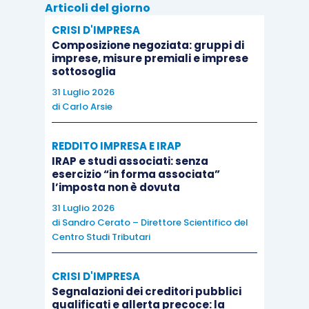
consensus a 97.3, mentre rallentano i servizi, con
Articoli del giorno
l’indice Markit che si ferma a 50.9 punti rispetto
CRISI D'IMPRESA
ai 52 stimati, influendo anche sul valore del Pmi
Composizione negoziata: gruppi di
imprese, misure premiali e imprese
Composto, a 51.5 punti.
sottosoglia
31 Luglio 2026
di
Carlo Arsie
REDDITO IMPRESA E IRAP
Asia
IRAP e studi associati: senza
esercizio “in forma associata”
l’imposta non è dovuta
Rilevanti dati macro in arrivo dal Giappone, ad
31 Luglio 2026
iniziare dalla bilancia commerciale: il dato di
di
Sandro Cerato – Direttore Scientifico del
giugno mostra un avanzo di ¥692.8 mld a fronte di
Centro Studi Tributari
stime per un più limitato surplus di ¥474.4mld,
dopo il passivo di ¥40.7mld di maggio. Le
CRISI D'IMPRESA
esportazioni sono dunque calate meno delle
Segnalazioni dei creditori pubblici
qualificati e allerta precoce: la