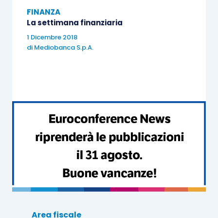
una crescita di appena l’1.2% e una revisione al
FINANZA
La settimana finanziaria
ribasso del dato del primo trimestre. In
particolare, ha inciso negativamente per quasi
1 Dicembre 2018
di
Mediobanca S.p.A.
tutta la differenza rispetto alla previsioni, la
contrazione delle scorte, cui si è aggiunto anche
un ulteriore rallentamento degli investimenti
fissi. Per il resto, i principali dati della settimana
riguardano il mercato immobiliare: in giugno si
sono registrate 592k di case nuove vendute, a
fronte delle 560k previste, mentre è stato tiepido
l’incremento per la vendita di abitazioni abitazioni
in corso su mese, al +0.2%, meglio del mese
passato ma al di sotto del consensus che
stimava il dato al +1.2%. riguarda agli altri dati di
rilievo, l’indice di fiducia dei consumatori supera il
Area fiscale