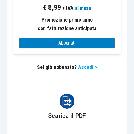
€
8,99
+ IVA
al mese
Europa
Promozione primo anno
con fatturazione anticipata
Stoxx Europe 600 +0.43%, Euro Stoxx 50 +0.51%,
Abbonati
Ftse MIB +0.29%
Stati Uniti
Sei già abbonato?
Accedi >
S&P 500 +0.23%, Dow Jones Industrial -0.33%,
Nasdaq Composite +1.60%
Scarica il PDF
Asia