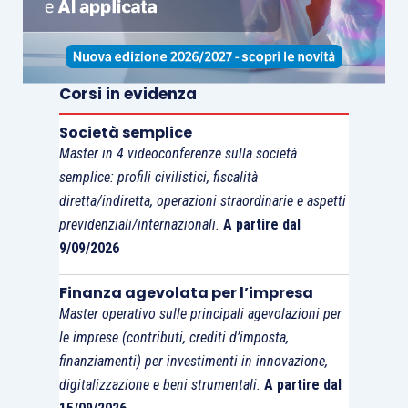
del consensus.
Newsflow societario
Corsi in evidenza
Europa
Società semplice
Master in 4 videoconferenze sulla società
semplice: profili civilistici, fiscalità
Nella settimana trascorsa,
BMPS
e
Unicredit
diretta/indiretta, operazioni straordinarie e aspetti
sono risultate ancora una volta i protagoniste del
previdenziali/internazionali.
A partire dal
settore
bancario
. Secondo le ultime indiscrezioni,
9/09/2026
BMPS avrebbe ricevuto due lettere, una da
Corrado Passera e l’altra da
UBS
contenenti
Finanza agevolata per l’impresa
alcune proposte. Il piano di UBS potrebbe
Master operativo sulle principali agevolazioni per
le imprese (contributi, crediti d’imposta,
prevedere la vendita di NPL al fondo
Atlante
e un
finanziamenti) per investimenti in innovazione,
aumento di capitale di €2-3mld con una parziale
digitalizzazione e beni strumentali.
A partire dal
conversione dei bond subordinati. Inoltre, alcuni