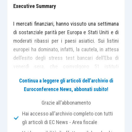
Executive Summary
I mercati finanziari, hanno vissuto una settimana
di sostanziale parità per Europa e Stati Uniti e di
moderati ribassi per i paesi asiatici. Sui listini
europei ha dominato, infatti, la cautela, in attesa
dell’esito degli stress test bancari dell’Eba di
venerdì sera, che coinvolgono 51 istituti
sistemici (osservati speciali Mps, DB e
Continua a leggere gli articoli dell’archivio di
Commerzbank). I listini asiatici hanno scontato il
Euroconference News, abbonati subito!
clima di attesa per il meeting di politica monetaria
giapponese. Sono rimasti invece in lieve rialzo i
Grazie all'abbonamento
principali indici statunitensi, in corrispondenza
Hai accesso all'archivio completo con tutti
del meeting Fed (nulla di fatto, ma è stato aperto
gli articoli di EC News - Area fiscale
uno spiraglio epr un rialzo a fine anno), grazie,