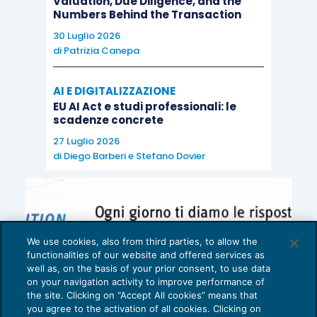
Valuation, Due Diligence, and the
telecomunicazioni
,
Telecom
Italia
ha presentato i
Numbers Behind the Transaction
risultati del 1H 2016, confermando una crescita
30 Luglio 2026
di
Patrizia Canepa
dell’EBITDA già nella prima parte dell’anno grazie
ad una ottima perfomance nel Q2, portando il
AI E DIGITALIZZAZIONE
management ad aumentare la guidance per il
EU AI Act e studi professionali: le
FY2016. Inoltre, TIM e Fastweb hanno stretto un
scadenze concrete
accordo per una partnership volta ad accelerare il
27 Luglio 2026
processo di creazione di un’infrastruttura
di
Diego Barberi
e
Stefano Dovier
ultraveloce con tecnologia FTTH in 29 città
italiane.
Mediaset
ha annunciato che
Vivendi
non
intende concludere il contratto siglato l’8 aprile e
che prevedeva l’acquisto del 100% di Mediaset
We use cookies, also from third parties, to allow the
functionalities of our website and offered services as
Premium e del 3.5% di Mediaset in cambio di una
well as, on the basis of your prior consent, to use data
partecipazione del 3.5% nella società francese.
on your navigation activity to improve performance of
the site. Clicking on “Accept All cookies” means that
Secondo alcune fonti stampa, Mediaset potrebbe
you agree to the activation of all cookies. Clicking on