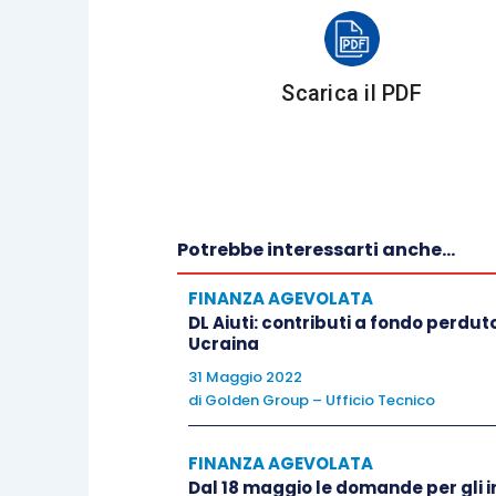
considerare diventa A+B.
Scarica il PDF
Il secondo soggetto obbligato allo 
Energivore
, o aziende a forte consum
emanati ed aggiornati dalla
Cassa Serv
Si tratta di aziende che, secondo il D.
rispettare i seguenti
requisiti
:
Potrebbe interessarti anche...
rientrare nelle attività elencat
FINANZA AGEVOLATA
DL Aiuti: contributi a fondo perdut
della Comunità Europea per gli Ai
Ucraina
avere un
consumo
medio annuo,
31 Maggio 2022
kWh;
di
Golden Group – Ufficio Tecnico
avere un’incidenza del
prezzo 
superiore al 20%,
oppure un’i
FINANZA AGEVOLATA
maggiore del 2%.
Dal 18 maggio le domande per gli in