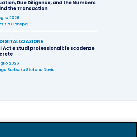
uation, Due Diligence, and the Numbers
ind the Transaction
uglio 2026
trizia Canepa
E DIGITALIZZAZIONE
I Act e studi professionali: le scadenze
crete
uglio 2026
ego Barberi
e
Stefano Dovier