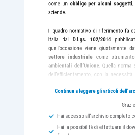
come un
obbligo per alcuni soggetti
,
aziende.
Il quadro normativo di riferimento fa c
Italia dal
D.Lgs. 102/2014
pubblica
quell’occasione viene giustamente 
settore industriale
come strumento 
ambientali dell’Unione
. Quella norma 
dell’efficientamento, con la necessit
programmi a lungo termine che ovviamen
Continua a leggere gli articoli dell’
Venendo ora ai
soggetti obbligati
,
l’
ar
Grazi
imprese a forte consumo di energia
Hai accesso all'archivio completo con
Amministrazioni pubbliche riportate 
Hai la possibilità di effettuare il dow
sistema di gestione dell’energia confor