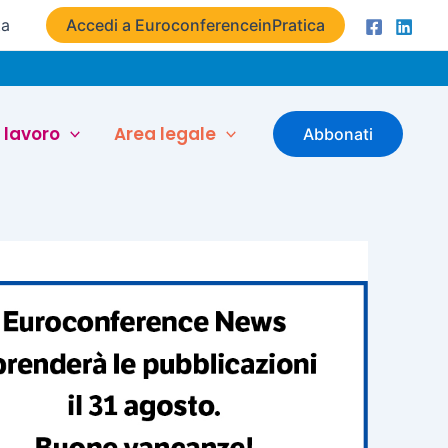
ta
Accedi a EuroconferenceinPratica
 lavoro
Area legale
Abbonati