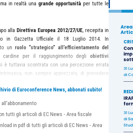
 ma in realtà una
grande opportunità
per tutte le
Area
apo alla
Direttiva Europea 2012/27/UE
, recepita in
Artic
to in Gazzetta Ufficiale il 18 Luglio 2014. In
CRI
dato un
ruolo “strategico” all’efficientamento del
Com
imp
cardine per il raggiungimento degli
obiettivi
sot
si è tuttavia scontrata con una percezione errata
31 L
à intrinseca, non sempre apprezzata, di prevedere
di
Ca
te necessitino di investimenti consistenti.
archivio di Euroconference News, abbonati subito!
RED
IRAP
ticolo 8
definisce:
grandi imprese
(comma 1) ed
e all'abbonamento
for
 (
energivore
; comma 3). Sono escluse tutte le
31 L
 tutti gli articoli di EC News - Area fiscale
negli elenchi ISTAT e le aziende che adottano un
di
Sa
nload in pdf di tutti gli articoli di EC News - Area
Studi
ma alla norma UNI 50001.