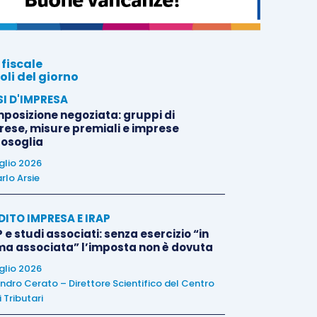
 fiscale
oli del giorno
SI D'IMPRESA
posizione negoziata: gruppi di
rese, misure premiali e imprese
tosoglia
uglio 2026
rlo Arsie
DITO IMPRESA E IRAP
 e studi associati: senza esercizio “in
ma associata” l’imposta non è dovuta
uglio 2026
ndro Cerato – Direttore Scientifico del Centro
 Tributari