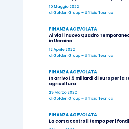
10 Maggio 2022
di
Golden Group – Ufficio Tecnico
Dal 19 luglio 2016, le diagnosi redatte a
essere eseguite da soggetti certifica
FINANZA AGEVOLATA
dell’Energia (secondo la UNI CEI 11
Al via il nuovo Quadro Temporaneo 
(secondo la UNI CEI 11352).
in Ucraina
12 Aprile 2022
Una diagnosi energetica è una
di
Golden Group – Ufficio Tecnico
valu
l’energia
dal punto in cui essa viene ac
FINANZA AGEVOLATA
come l’energia viene gestita e consumat
In arrivo 1,5 miliardi di euro per la 
agricoltura
come e dove
l’energia entra 
29 Marzo 2022
attrezzatura;
di
Golden Group – Ufficio Tecnico
dove essa venga
distribuita ed
FINANZA AGEVOLATA
come venga
convertita
tra i punt
La corsa contro il tempo per i fon
come essa possa essere utilizz