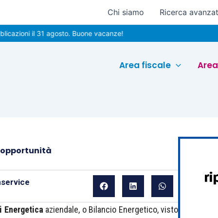
Chi siamo
Ricerca avanza
ni il 31 agosto. Buone vacanze!
Area fiscale
Area
o opportunità
nservice
i Energetica
aziendale, o Bilancio Energetico, visto