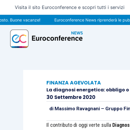
Vai
Visita il sito Euroconference e scopri tutti i servizi
al
contenuto
 Buone vacanze!
Euroconference News riprenderà le pubblicazio
FINANZA AGEVOLATA
La diagnosi energetica: obbligo 
30 Settembre 2020
di
Massimo Ravagnani – Gruppo Fi
Il contributo di oggi verte sulla
Diagnos