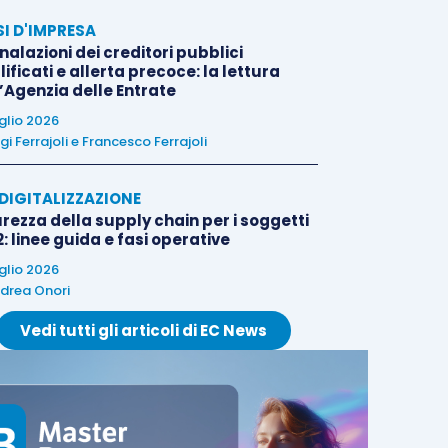
SI D'IMPRESA
alazioni dei creditori pubblici
ificati e allerta precoce: la lettura
l’Agenzia delle Entrate
uglio 2026
igi Ferrajoli
e
Francesco Ferrajoli
E DIGITALIZZAZIONE
rezza della supply chain per i soggetti
: linee guida e fasi operative
uglio 2026
drea Onori
Vedi tutti gli articoli di EC News