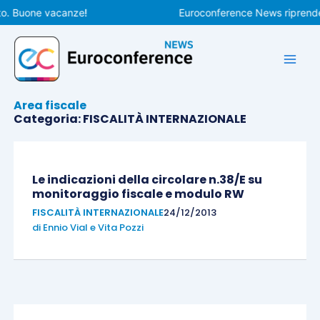
Vai
o. Buone vacanze!
Euroconference News riprenderà
al
contenuto
Area fiscale
Categoria: FISCALITÀ INTERNAZIONALE
Pagina
Pagina
Pagina
Pagina
Pagina
Pagina
Le indicazioni della circolare n.38/E su
monitoraggio fiscale e modulo RW
FISCALITÀ INTERNAZIONALE
24/12/2013
di
Ennio Vial
e
Vita Pozzi