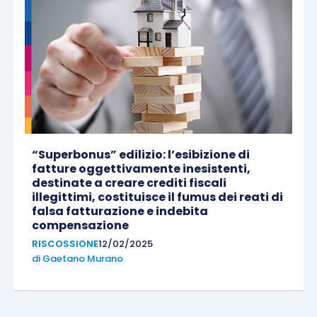
“Superbonus” edilizio: l’esibizione di
fatture oggettivamente inesistenti,
destinate a creare crediti fiscali
illegittimi, costituisce il fumus dei reati di
falsa fatturazione e indebita
compensazione
RISCOSSIONE
12/02/2025
di
Gaetano Murano