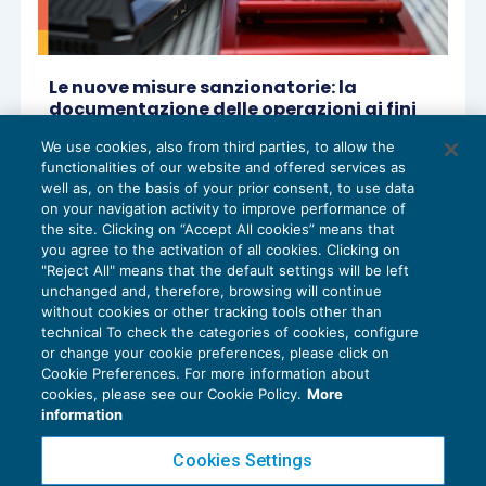
Le nuove misure sanzionatorie: la
documentazione delle operazioni ai fini
Iva e l’indebita detrazione
We use cookies, also from third parties, to allow the
RISCOSSIONE
20/11/2024
functionalities of our website and offered services as
di
Stefano Rossetti
well as, on the basis of your prior consent, to use data
on your navigation activity to improve performance of
the site. Clicking on “Accept All cookies” means that
you agree to the activation of all cookies. Clicking on
"Reject All" means that the default settings will be left
1
2
3
4
…
27
unchanged and, therefore, browsing will continue
without cookies or other tracking tools other than
technical To check the categories of cookies, configure
or change your cookie preferences, please click on
Cookie Preferences. For more information about
Privacy Policy
cookies, please see our Cookie Policy.
More
Cookie Policy
information
Euroconference NEWS è una testata registrata al Tribunale di Milano Reg. n. 8556/2026
Cookies Settings
Direttore responsabile Sandro Cerato