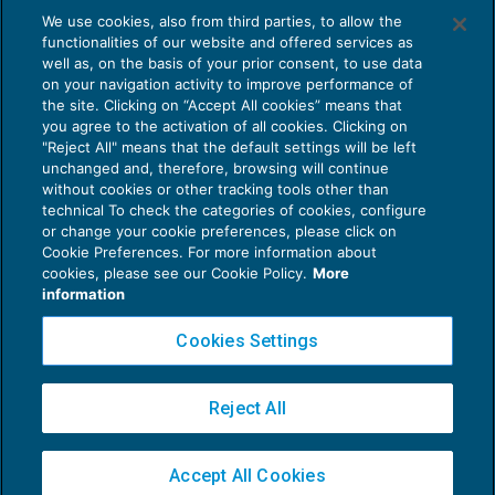
We use cookies, also from third parties, to allow the
functionalities of our website and offered services as
well as, on the basis of your prior consent, to use data
on your navigation activity to improve performance of
the site. Clicking on “Accept All cookies” means that
you agree to the activation of all cookies. Clicking on
Estratto di ruolo non autonomamente e
"Reject All" means that the default settings will be left
direttamente impugnabile
unchanged and, therefore, browsing will continue
RISCOSSIONE
24/01/2024
without cookies or other tracking tools other than
di
Gaetano Murano
technical To check the categories of cookies, configure
or change your cookie preferences, please click on
Cookie Preferences. For more information about
cookies, please see our Cookie Policy.
More
information
Cookies Settings
Reject All
Privacy Policy
Cookie Policy
Accept All Cookies
Euroconference NEWS è una testata registrata al Tribunale di Milano Reg. n. 8556/2026