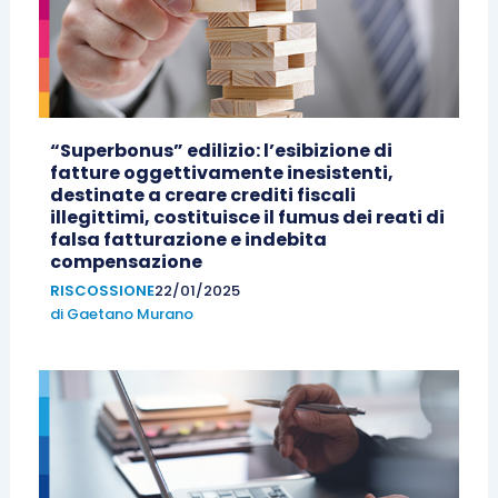
“Superbonus” edilizio: l’esibizione di
fatture oggettivamente inesistenti,
destinate a creare crediti fiscali
illegittimi, costituisce il fumus dei reati di
falsa fatturazione e indebita
compensazione
RISCOSSIONE
22/01/2025
di
Gaetano Murano