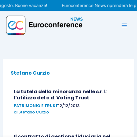
Vai
 agosto. Buone vacanze!
Euroconference News riprenderà le pub
al
contenuto
Stefano Curzio
La tutela della minoranza nelle s.r.l.:
l’utilizzo del c.d. Voting Trust
PATRIMONIO E TRUST
12/12/2013
di
Stefano Curzio
Il contratto di gestione fiduciaria nel