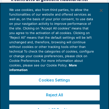
nuovo codice civile ungherese
We use cookies, also from third parties, to allow the
PATRIMONIO E TRUST
07/11/2013
functionalities of our website and offered services as
di
Stefano Curzio
e
Claudio Pittia
well as, on the basis of your prior consent, to use data
on your navigation activity to improve performance of
the site. Clicking on “Accept All cookies” means that
you agree to the activation of all cookies. Clicking on
"Reject All" means that the default settings will be left
unchanged and, therefore, browsing will continue
without cookies or other tracking tools other than
technical To check the categories of cookies, configure
or change your cookie preferences, please click on
Cookie Preferences. For more information about
Privacy Policy
cookies, please see our Cookie Policy.
More
Cookie Policy
information
Euroconference NEWS è una testata registrata al Tribunale di Milano Reg. n. 8556/2026
Cookies Settings
Direttore responsabile Sandro Cerato
Copyright 2016 ©
Gruppo Euroconference S.p.A.
v2.32.2
Reject All
Piazza Luigi Einaudi, 10N01 - 20124 Milano - info@ecnews.it
Capitale Sociale € 300.000,00 i.v. C.F. P.IVA Iscrizione Registro Imprese di Milano