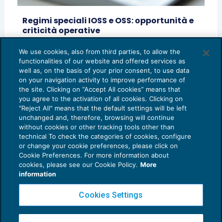
Regimi speciali IOSS e OSS: opportunità e
criticità operative
IVA
27/07/2021
We use cookies, also from third parties, to allow the
di
Silvia Serraiotto – Unione Giovani Dottori
functionalities of our website and offered services as
Commercialisti ed Esperti Contabili di Vicenza
well as, on the basis of your prior consent, to use data
on your navigation activity to improve performance of
the site. Clicking on “Accept All cookies” means that
you agree to the activation of all cookies. Clicking on
"Reject All" means that the default settings will be left
unchanged and, therefore, browsing will continue
without cookies or other tracking tools other than
technical To check the categories of cookies, configure
or change your cookie preferences, please click on
Cookie Preferences. For more information about
Privacy Policy
cookies, please see our Cookie Policy.
More
Cookie Policy
information
Euroconference NEWS è una testata registrata al Tribunale di Milano Reg. n. 8556/2026
Cookies Settings
Direttore responsabile Sandro Cerato
Copyright 2016 ©
Gruppo Euroconference S.p.A.
v2.32.3