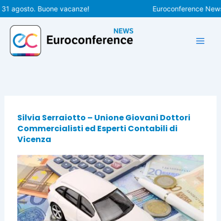
Vai
 31 agosto. Buone vacanze!
Euroconference News ri
al
contenuto
Silvia Serraiotto – Unione Giovani Dottori
Commercialisti ed Esperti Contabili di
Vicenza