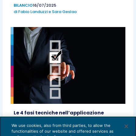
BILANCIO
16/07/2025
di
Fabio Landuzzi
e
Sara Geslao
Le 4 fasi tecniche nell’applicazione
dell’OIC 34
We use cookies, also from third parties, to allow the
BILANCIO
17/01/2024
functionalities of our website and offered services as
di
Fabio Landuzzi
e
Sara Geslao