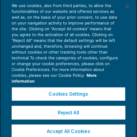
We use cookies, also from third parties, to allow the
FISCALITÀ INTERNAZIONALE
06/06/2016
functionalities of our website and offered services as
di
Sara Armella
well as, on the basis of your prior consent, to use data
on your navigation activity to improve performance of
the site. Clicking on “Accept All cookies” means that
you agree to the activation of all cookies. Clicking on
"Reject All" means that the default settings will be left
unchanged and, therefore, browsing will continue
without cookies or other tracking tools other than
technical To check the categories of cookies, configure
or change your cookie preferences, please click on
Cookie Preferences. For more information about
Privacy Policy
cookies, please see our Cookie Policy.
More
Cookie Policy
information
Euroconference NEWS è una testata registrata al Tribunale di Milano Reg. n. 8556/2026
Cookies Settings
Direttore responsabile Sandro Cerato
Copyright 2016 ©
Gruppo Euroconference S.p.A.
v2.32.4
Reject All
Piazza Luigi Einaudi, 10N01 - 20124 Milano - info@ecnews.it
Capitale Sociale € 300.000,00 i.v. C.F. P.IVA Iscrizione Registro Imprese di Milano
Accept All Cookies
02776120236