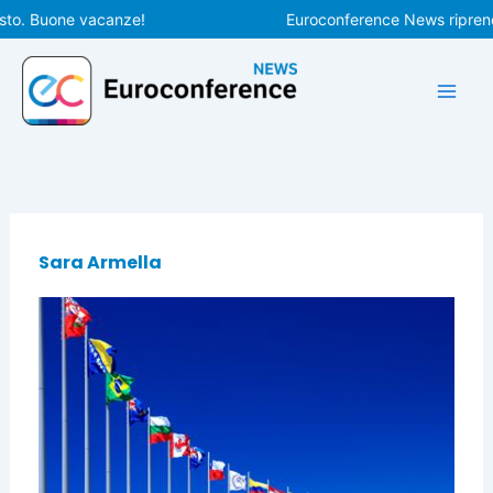
Vai
to. Buone vacanze!
Euroconference News riprender
al
contenuto
Sara Armella