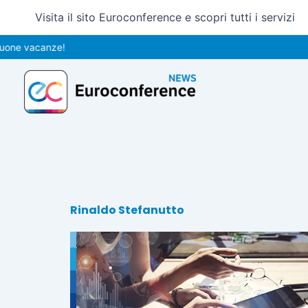
Vai
Visita il sito Euroconference e scopri tutti i servizi
al
contenuto
one vacanze!
Rinaldo Stefanutto