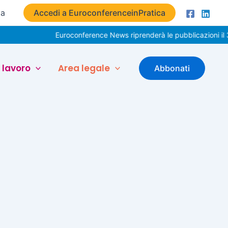
ta
Accedi a EuroconferenceinPratica
Euroconference News riprenderà le pubblicazioni il 3
 lavoro
Area legale
Abbonati