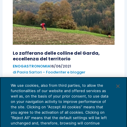
Lo zafferano delle colline del Garda,
eccellenza del territorio
ENOGASTRONOMIA
16/06/2021
di
Paola Sartori – Foodwriter e blogger
We use cookies, also from third parties, to allow the
functionalities of our website and offered services as
Le sostenibilità legate al cibo: il futuro
well as, on the basis of your prior consent, to use data
visto dai giovani
on your navigation activity to improve performance of
the site. Clicking on “Accept All cookies” means that
ENOGASTRONOMIA
26/05/2021
you agree to the activation of all cookies. Clicking on
di
Paola Sartori – Foodwriter e blogger
"Reject All" means that the default settings will be left
1
2
3
unchanged and, therefore, browsing will continue