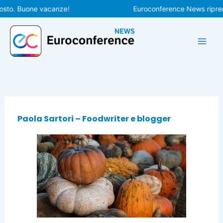
Vai
. Buone vacanze!
Euroconference News riprenderà 
al
contenuto
Paola Sartori – Foodwriter e blogger
Pagina
Pagina
Pagina