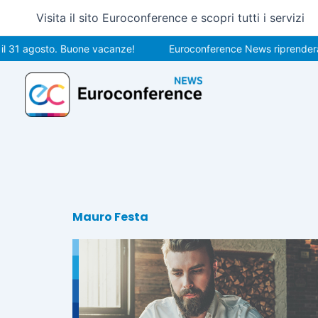
Vai
Visita il sito Euroconference e scopri tutti i servizi
al
contenuto
l 31 agosto. Buone vacanze!
Euroconference News riprenderà le
Mauro Festa