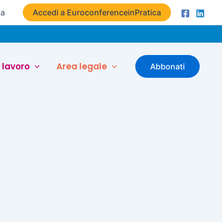
ta
Accedi a EuroconferenceinPratica
 lavoro
Area legale
Abbonati